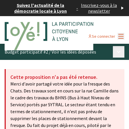
Suivez l'actualité de la
Inscrivez-vous à la
-
démocratie locale à Lyon
newsletter
Menu
Se connecter
Menu p
Budget participatif #2
/
Voir les idées déposées
Cette proposition n'a pas été retenue.
Merci d'avoir partagé votre idée pour la fresque des
Chats. Des travaux sont en cours sur la rue Camille dans
le cadre des travaux du BHNS (Bus à Haut Niveau de
Service) portés par SYTRAL. Le secteur étant tendu en
termes de stationnement, il n'est pas prévu de
supprimer les places de stationnement devant la
fresque. Du fait du projet déjà en cours, piloté par le