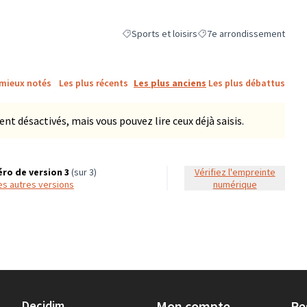
Sports et loisirs
7e arrondissement
Filtrer les résultats de la catégorie : Sports et
Filtrer les résultats pour l
 mieux notés
Les plus récents
Les plus anciens
Les plus débattus
 désactivés, mais vous pouvez lire ceux déjà saisis.
ro de version 3
(sur 3)
Vérifiez l'empreinte
 les autres versions
numérique
Decidim
Mon compte
Re