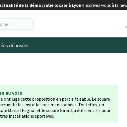
actualité de la démocratie locale à Lyon
-
Inscrivez-vous à la ne
eur
idées déposées
se au vote
lle ont jugé cette proposition en partie faisable. Le square
 accueillir les installations mentionnées. Toutefois, un
cole Marcel Pagnol et le square Girard, a été identifié pour
utres installations sportives.