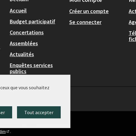
Accueil
Créer un compte
Act
Budget participatif
Se connecter
Ag
Concertations
Té
fi
Assemblées
,
Actualités
Enquêtes services
publics
r ceux que vous souhaitez
ser
Tout accepter
idim
.
(Lien externe)