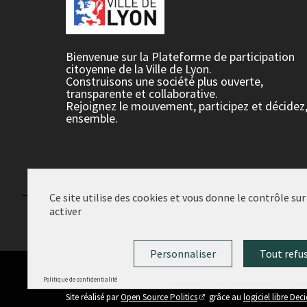
Bienvenue sur la Plateforme de participation
citoyenne de la Ville de Lyon.
Construisons une société plus ouverte,
transparente et collaborative.
Rejoignez le mouvement, participez et décidez
ensemble.
Ce site utilise des cookies et vous donne le contrôle su
activer
Conditions d'utilisation
Paramètres des cookies
Personnaliser
Tout refu
Politique de confidentialité
(Lien externe)
Site réalisé par
Open Source Politics
grâce au
logiciel libre Dec
(Lien externe)