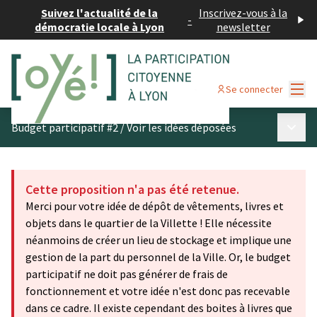
Suivez l'actualité de la
Inscrivez-vous à la
-
démocratie locale à Lyon
newsletter
Menu
Se connecter
Menu p
Budget participatif #2
/
Voir les idées déposées
Cette proposition n'a pas été retenue.
Merci pour votre idée de dépôt de vêtements, livres et
objets dans le quartier de la Villette ! Elle nécessite
néanmoins de créer un lieu de stockage et implique une
gestion de la part du personnel de la Ville. Or, le budget
participatif ne doit pas générer de frais de
fonctionnement et votre idée n'est donc pas recevable
dans ce cadre. Il existe cependant des boites à livres que