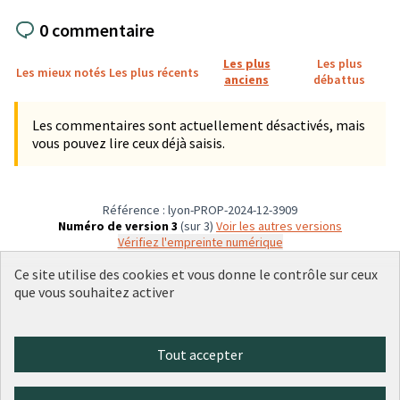
0 commentaire
Les plus
Les plus
Les mieux notés
Les plus récents
anciens
débattus
Les commentaires sont actuellement désactivés, mais
vous pouvez lire ceux déjà saisis.
Référence : lyon-PROP-2024-12-3909
Numéro de version 3
(sur 3)
voir les autres versions
Vérifiez l'empreinte numérique
Ce site utilise des cookies et vous donne le contrôle sur ceux
que vous souhaitez activer
Conditions d'utilisation
Paramètres des cookies
Plateforme de participation citoyenne de la Ville de Lyon sur X
Plateforme de participation citoyenne de la Ville de Lyon sur Face
Plateforme de participation citoyenne de la Ville de Lyon sur 
Plateforme de participation citoyenne de la Ville de Lyo
Plateforme de participation citoyenne de la Ville d
Tout accepter
(Lien externe)
(Lien externe)
(Lien externe)
(Lien externe)
(Lien externe)