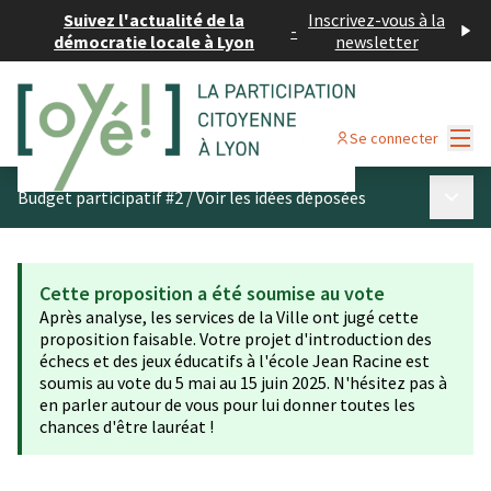
Suivez l'actualité de la
Inscrivez-vous à la
-
démocratie locale à Lyon
newsletter
Menu
Se connecter
Menu p
Budget participatif #2
/
Voir les idées déposées
Cette proposition a été soumise au vote
Après analyse, les services de la Ville ont jugé cette
proposition faisable. Votre projet d'introduction des
échecs et des jeux éducatifs à l'école Jean Racine est
soumis au vote du 5 mai au 15 juin 2025. N'hésitez pas à
en parler autour de vous pour lui donner toutes les
chances d'être lauréat !