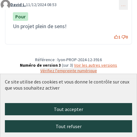
David L.
11/12/2024 08:53
…
Commentaire 3258
Pour
Un projet plein de sens!
1
0
Référence : lyon-PROP-2024-12-3916
Numéro de version 3
(sur 3)
voir les autres versions
Vérifiez l'empreinte numérique
Ce site utilise des cookies et vous donne le contrôle sur ceux
que vous souhaitez activer
Conditions d'utilisation
Paramètres des cookies
Plateforme de participation citoyenne de la Ville de Lyon sur X
Plateforme de participation citoyenne de la Ville de Lyon sur Face
Plateforme de participation citoyenne de la Ville de Lyon sur 
Plateforme de participation citoyenne de la Ville de Lyo
Plateforme de participation citoyenne de la Ville d
Tout accepter
(Lien externe)
(Lien externe)
(Lien externe)
(Lien externe)
(Lien externe)
Tout refuser
Licence Cre
(Lien extern