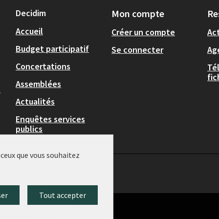
Decidim
Mon compte
Re
Accueil
Créer un compte
Act
Budget participatif
Se connecter
Ag
Concertations
Té
fi
Assemblées
,
Actualités
Enquêtes services
publics
r ceux que vous souhaitez
ser
Tout accepter