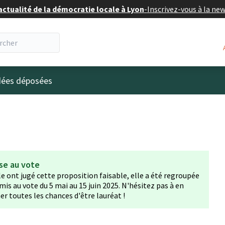
actualité de la démocratie locale à Lyon
-
Inscrivez-vous à la ne
eur
idées déposées
se au vote
lle ont jugé cette proposition faisable, elle a été regroupée
mis au vote du 5 mai au 15 juin 2025. N'hésitez pas à en
er toutes les chances d'être lauréat !