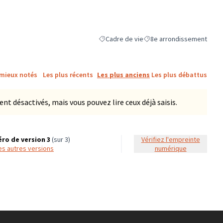
Cadre de vie
8e arrondissement
Filtrer les résultats de la catégorie : Cadr
Filtrer les résultats pour l
 mieux notés
Les plus récents
Les plus anciens
Les plus débattus
 désactivés, mais vous pouvez lire ceux déjà saisis.
ro de version 3
(sur 3)
Vérifiez l'empreinte
 les autres versions
numérique