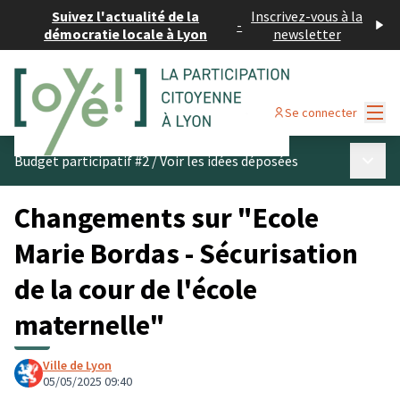
Suivez l'actualité de la
Inscrivez-vous à la
-
démocratie locale à Lyon
newsletter
Menu
Se connecter
Menu p
Budget participatif #2
/
Voir les idées déposées
Changements sur "Ecole
Marie Bordas - Sécurisation
de la cour de l'école
maternelle"
Ville de Lyon
05/05/2025 09:40