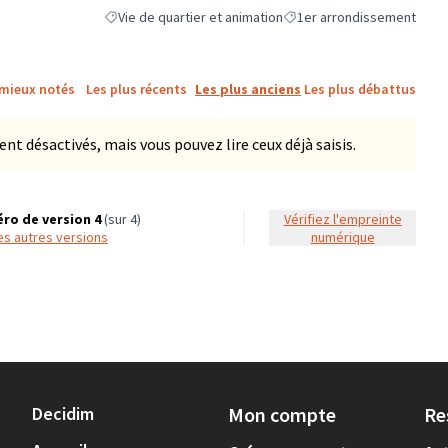
Vie de quartier et animation
1er arrondissement
Filtrer les résultats de la catégorie : Vie de quartier et an
Filtrer les résultats pour la
 mieux notés
Les plus récents
Les plus anciens
Les plus débattus
 désactivés, mais vous pouvez lire ceux déjà saisis.
ro de version 4
(sur 4)
Vérifiez l'empreinte
 les autres versions
numérique
Decidim
Mon compte
Re