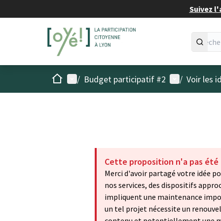
Suivez l'
Accueil
Menu principal
Menu utilisat
/
Budget participatif #2
/
Voir les 
Cette proposition n'a pas été
Merci d'avoir partagé votre idée p
nos services, des dispositifs appro
impliquent une maintenance import
un tel projet nécessite un renouve
contenu et potentiellement une mod