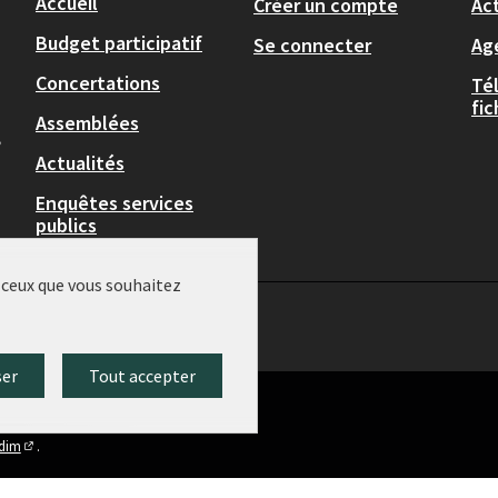
Accueil
Créer un compte
Act
Budget participatif
Se connecter
Ag
Concertations
Té
fi
Assemblées
,
Actualités
Enquêtes services
publics
r ceux que vous souhaitez
ser
Tout accepter
idim
.
(Lien externe)