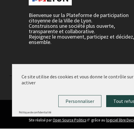
Bienvenue sur la Plateforme de participation
citoyenne de la Ville de Lyon.
Construisons une société plus ouverte,
transparente et collaborative.
Rejoignez le mouvement, participez et décidez
ensemble.
Ce site utilise des cookies et vous donne le contrôle su
activer
Conditions d'utilisation
Paramètres des cookies
Personnaliser
Tout refu
Politique de confidentialité
(Lien externe)
Site réalisé par
Open Source Politics
grâce au
logiciel libre Dec
(Lien externe)
Panneau de gestion des cookies