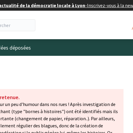
actualité de la démocratie locale à Lyon
-
Inscrivez-vous à la ne
eur
idées déposées
 retenue.
our un peu d'humour dans nos rues ! Après investigation de
chant (type "bornes à histoires") ont été identifiés mais ils
ante (changement de papier, réparation..). Par ailleurs,
llement régulier des blagues, donc de la création de
ération si le public génère lui-même les histoires. Or,