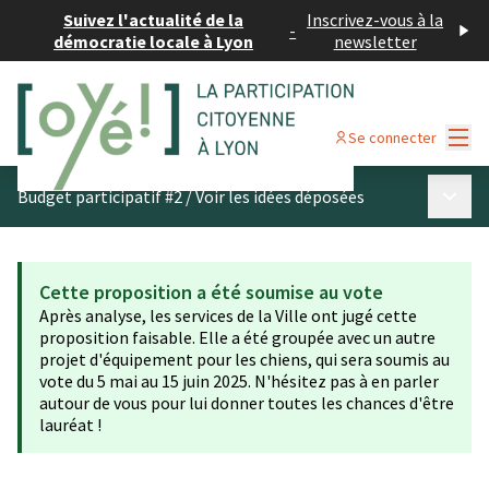
Suivez l'actualité de la
Inscrivez-vous à la
-
démocratie locale à Lyon
newsletter
Menu
Se connecter
Menu p
Budget participatif #2
/
Voir les idées déposées
Cette proposition a été soumise au vote
Après analyse, les services de la Ville ont jugé cette
proposition faisable. Elle a été groupée avec un autre
projet d'équipement pour les chiens, qui sera soumis au
vote du 5 mai au 15 juin 2025. N'hésitez pas à en parler
autour de vous pour lui donner toutes les chances d'être
lauréat !