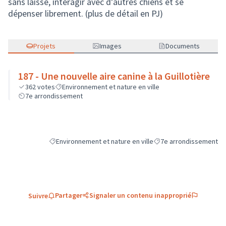
sans laisse, interagir avec d’autres chiens et se
dépenser librement. (plus de détail en PJ)
Projets
Images
Documents
187 - Une nouvelle aire canine à la Guillotière
362
votes
Environnement et nature en ville
7e arrondissement
Environnement et nature en ville
7e arrondissement
Filtrer les résultats de la catégorie : Environnement et natu
Filtrer les résultats pou
Partager
Signaler un contenu inapproprié
Suivre