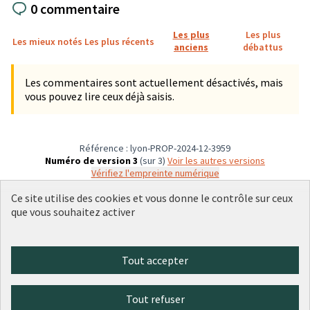
0 commentaire
Les plus
Les plus
Les mieux notés
Les plus récents
anciens
débattus
Les commentaires sont actuellement désactivés, mais
vous pouvez lire ceux déjà saisis.
Référence : lyon-PROP-2024-12-3959
Numéro de version 3
(sur 3)
voir les autres versions
Vérifiez l'empreinte numérique
Ce site utilise des cookies et vous donne le contrôle sur ceux
que vous souhaitez activer
Conditions d'utilisation
Paramètres des cookies
Plateforme de participation citoyenne de la Ville de Lyon sur X
Plateforme de participation citoyenne de la Ville de Lyon sur Face
Plateforme de participation citoyenne de la Ville de Lyon sur 
Plateforme de participation citoyenne de la Ville de Lyo
Plateforme de participation citoyenne de la Ville d
Tout accepter
(Lien externe)
(Lien externe)
(Lien externe)
(Lien externe)
(Lien externe)
Tout refuser