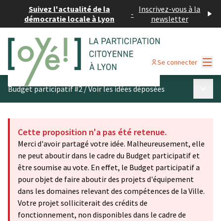
Suivez l'actualité de la
Inscrivez-vous à la
-
démocratie locale à Lyon
newsletter
Menu
Se connecter
Menu p
Budget participatif #2
/
Voir les idées déposées
Cette proposition n'a pas été retenue.
Merci d'avoir partagé votre idée. Malheureusement, elle
ne peut aboutir dans le cadre du Budget participatif et
être soumise au vote. En effet, le Budget participatif a
pour objet de faire aboutir des projets d'équipement
dans les domaines relevant des compétences de la Ville.
Votre projet solliciterait des crédits de
fonctionnement, non disponibles dans le cadre de