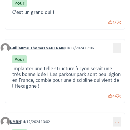
Pour
C’est un grand oui !
4
0
Guillaume Thomas VAUTRAIN
10/12/2024 17:06
…
Commentaire 3253
Pour
Implanter une telle structure à Lyon serait une
très bonne idée ! Les parkour park sont peu légion
en France, comble pour une discipline qui vient de
l'Hexagone !
4
0
UMRN
14/12/2024 13:02
…
Commentaire 3289