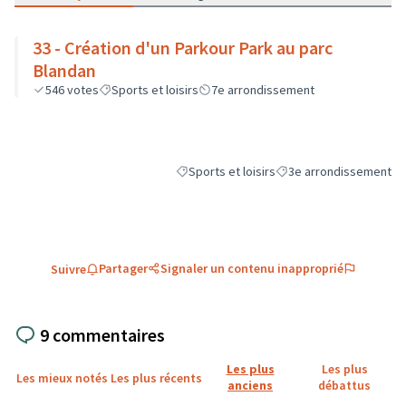
33 - Création d'un Parkour Park au parc
Blandan
546
votes
Sports et loisirs
7e arrondissement
Sports et loisirs
3e arrondissement
Filtrer les résultats de la catégorie : Sports
Filtrer les résultats pou
Partager
Signaler un contenu inapproprié
Suivre
9 commentaires
Les plus
Les plus
Les mieux notés
Les plus récents
anciens
débattus