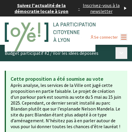
Suivez l'actualité de la
Inscrivez-vous à la
-
démocratie locale à Lyon
newsletter
Menu
Se connecter
Menu p
Budget participatif #2
/
Voir les idées déposées
Cette proposition a été soumise au vote
Après analyse, les services de la Ville ont jugé cette
proposition en partie faisable. Le projet de création
d'un parkour park est soumis au vote du 5 mai au 15 juin
2025. Cependant, ce dernier serait installé au parc
Blandan plutôt que sur l’esplanade Nelson Mandela. Le
site du parc Blandan étant plus adapté à ce type
d’aménagement. N'hésitez pas à en parler autour de
vous pour lui donner toutes les chances d'être lauréat !