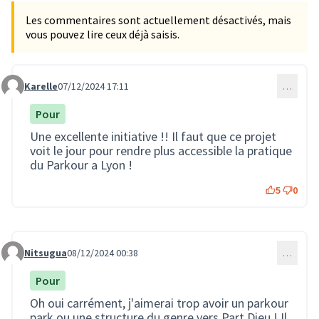
Les commentaires sont actuellement désactivés, mais
vous pouvez lire ceux déjà saisis.
Karelle
07/12/2024 17:11
…
Commentaire 3154
Pour
Une excellente initiative !! Il faut que ce projet
voit le jour pour rendre plus accessible la pratique
du Parkour a Lyon !
5
0
Nitsugua
08/12/2024 00:38
…
Commentaire 3168
Pour
Oh oui carrément, j'aimerai trop avoir un parkour
park ou une structure du genre vers Part Dieu ! Il