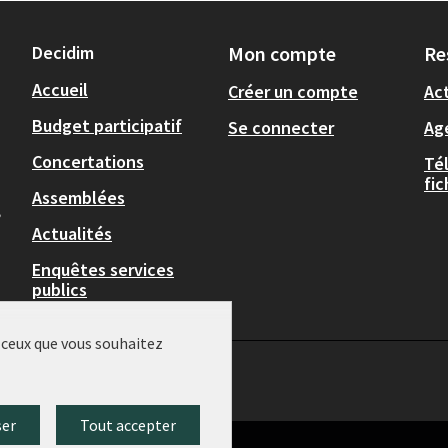
Decidim
Mon compte
Re
Accueil
Créer un compte
Act
Budget participatif
Se connecter
Ag
Concertations
Té
fi
Assemblées
,
Actualités
Enquêtes services
publics
r ceux que vous souhaitez
ser
Tout accepter