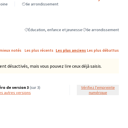
moine
6e arrondissement
Éducation, enfance et jeunesse
6e arrondissement
Filtrer les résultats de la catégorie : Éducation, enfance et 
Filtrer les résultats pour l
 mieux notés
Les plus récents
Les plus anciens
Les plus débattus
 désactivés, mais vous pouvez lire ceux déjà saisis.
ro de version 3
(sur 3)
Vérifiez l'empreinte
 les autres versions
numérique