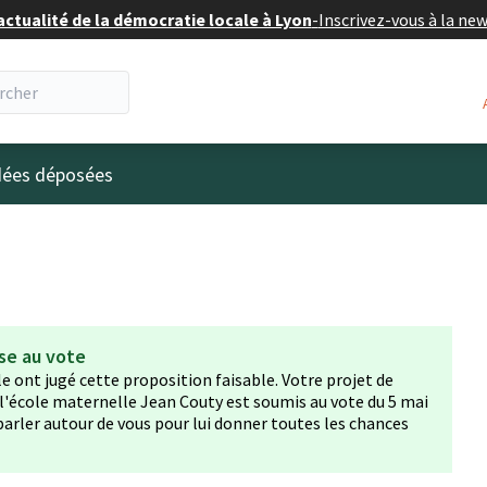
actualité de la démocratie locale à Lyon
-
Inscrivez-vous à la ne
eur
idées déposées
se au vote
lle ont jugé cette proposition faisable. Votre projet de
 l'école maternelle Jean Couty est soumis au vote du 5 mai
 parler autour de vous pour lui donner toutes les chances