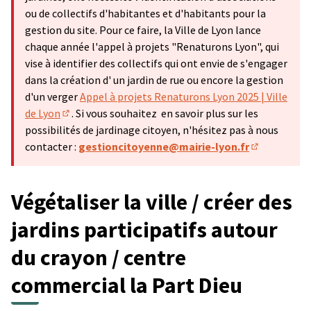
ou de collectifs d'habitantes et d'habitants pour la
gestion du site. Pour ce faire, la Ville de Lyon lance
chaque année l'appel à projets "Renaturons Lyon", qui
vise à identifier des collectifs qui ont envie de s'engager
dans la création d' un jardin de rue ou encore la gestion
d'un verger
Appel à projets Renaturons Lyon 2025 | Ville
de Lyon
. Si vous souhaitez en savoir plus sur les
(Lien externe)
possibilités de jardinage citoyen, n'hésitez pas à nous
contacter :
gestioncitoyenne@mairie-lyon.fr
(Lien extern
Végétaliser la ville / créer des
jardins participatifs autour
du crayon / centre
commercial la Part Dieu