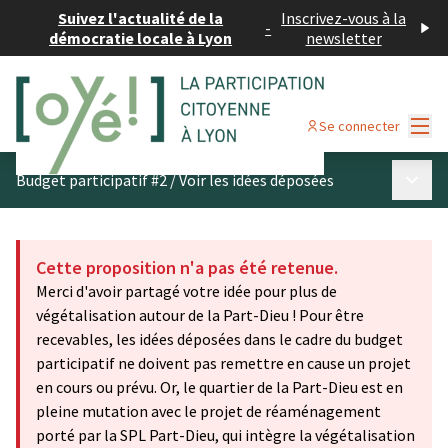
Suivez l'actualité de la
Inscrivez-vous à la
-
démocratie locale à Lyon
newsletter
Menu
Se connecter
Menu p
Budget participatif #2
/
Voir les idées déposées
Cette proposition n'a pas été retenue.
Merci d'avoir partagé votre idée pour plus de
végétalisation autour de la Part-Dieu ! Pour être
recevables, les idées déposées dans le cadre du budget
participatif ne doivent pas remettre en cause un projet
en cours ou prévu. Or, le quartier de la Part-Dieu est en
pleine mutation avec le projet de réaménagement
porté par la SPL Part-Dieu, qui intègre la végétalisation