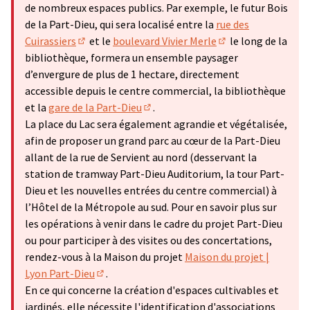
de nombreux espaces publics. Par exemple, le futur Bois
de la Part-Dieu, qui sera localisé entre la
rue des
Cuirassiers
et le
boulevard Vivier Merle
le long de la
(Lien externe)
(Lien externe)
bibliothèque, formera un ensemble paysager
d’envergure de plus de 1 hectare, directement
accessible depuis le centre commercial, la bibliothèque
et la
gare de la Part-Dieu
.
(Lien externe)
La place du Lac sera également agrandie et végétalisée,
afin de proposer un grand parc au cœur de la Part-Dieu
allant de la rue de Servient au nord (desservant la
station de tramway Part-Dieu Auditorium, la tour Part-
Dieu et les nouvelles entrées du centre commercial) à
l’Hôtel de la Métropole au sud. Pour en savoir plus sur
les opérations à venir dans le cadre du projet Part-Dieu
ou pour participer à des visites ou des concertations,
rendez-vous à la Maison du projet
Maison du projet |
Lyon Part-Dieu
.
(Lien externe)
En ce qui concerne la création d'espaces cultivables et
jardinés, elle nécessite l'identification d'associations