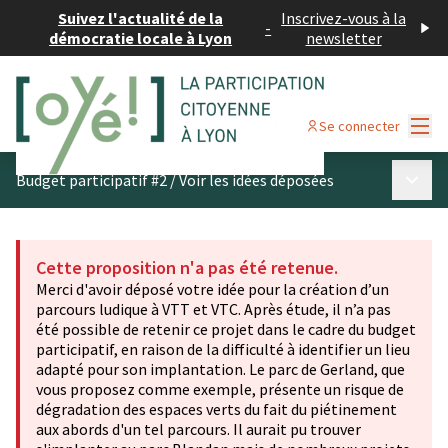
Suivez l'actualité de la
Inscrivez-vous à la
-
démocratie locale à Lyon
newsletter
Menu
Se connecter
Menu p
Budget participatif #2
/
Voir les idées déposées
Cette proposition n'a pas été retenue.
Merci d'avoir déposé votre idée pour la création d’un
parcours ludique à VTT et VTC. Après étude, il n’a pas
été possible de retenir ce projet dans le cadre du budget
participatif, en raison de la difficulté à identifier un lieu
adapté pour son implantation. Le parc de Gerland, que
vous proposez comme exemple, présente un risque de
dégradation des espaces verts du fait du piétinement
aux abords d'un tel parcours. Il aurait pu trouver