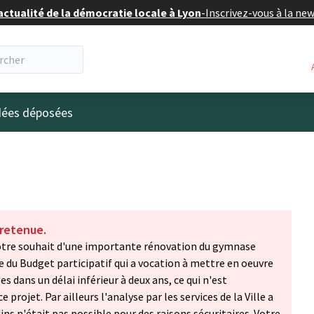
actualité de la démocratie locale à Lyon
-
Inscrivez-vous à la ne
eur
idées déposées
 retenue.
 Votre souhait d'une importante rénovation du gymnase
re du Budget participatif qui a vocation à mettre en oeuvre
s dans un délai inférieur à deux ans, ce qui n'est
rojet. Par ailleurs l'analyse par les services de la Ville a
ins n'était pas possible pour des raisons sécuritaires. Votre