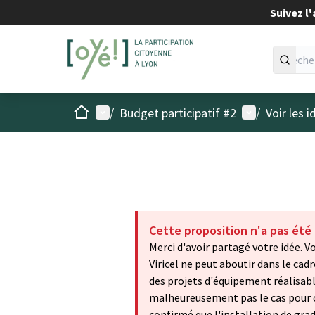
Suivez l'
Accueil
Menu principal
Menu utilisat
/
Budget participatif #2
/
Voir les 
Cette proposition n'a pas été
Merci d'avoir partagé votre idée.
Viricel ne peut aboutir dans le cad
des projets d'équipement réalisable
malheureusement pas le cas pour ce p
confirmé que l'installation de grad