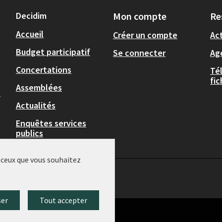
Decidim
Mon compte
Re
Accueil
Créer un compte
Act
Budget participatif
Se connecter
Ag
Concertations
Té
fi
Assemblées
,
Actualités
Enquêtes services
publics
r ceux que vous souhaitez
ser
Tout accepter