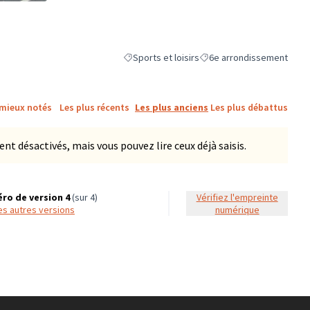
ne)
Sports et loisirs
6e arrondissement
Filtrer les résultats de la catégorie : Sports et
Filtrer les résultats pour l
 mieux notés
Les plus récents
Les plus anciens
Les plus débattus
 désactivés, mais vous pouvez lire ceux déjà saisis.
ro de version 4
(sur 4)
Vérifiez l'empreinte
 les autres versions
numérique