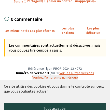
Partager
Signaler un contenu inapproprié
Suivre
0 commentaire
Les plus
Les plus
Les mieux notés
Les plus récents
anciens
débattus
Les commentaires sont actuellement désactivés, mais
vous pouvez lire ceux déjà saisis.
Référence : lyon-PROP-2024-12-4072
Numéro de version 3
(sur 3)
voir les autres versions
Vérifiez l'empreinte numérique
Ce site utilise des cookies et vous donne le contrôle sur ceux
que vous souhaitez activer
Conditions d'utilisation
Paramètres des cookies
Plateforme de participation citoyenne de la Ville de Lyon sur X
Plateforme de participation citoyenne de la Ville de Lyon sur Face
Plateforme de participation citoyenne de la Ville de Lyon sur 
Plateforme de participation citoyenne de la Ville de Lyo
Plateforme de participation citoyenne de la Ville d
Tout accepter