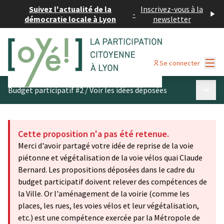
Suivez l'actualité de la
Inscrivez-vous à la
-
démocratie locale à Lyon
newsletter
Menu
Se connecter
Menu p
Budget participatif #2
/
Voir les idées déposées
Cette proposition n'a pas été retenue.
Merci d'avoir partagé votre idée de reprise de la voie
piétonne et végétalisation de la voie vélos quai Claude
Bernard. Les propositions déposées dans le cadre du
budget participatif doivent relever des compétences de
la Ville. Or l'aménagement de la voirie (comme les
places, les rues, les voies vélos et leur végétalisation,
etc.) est une compétence exercée par la Métropole de