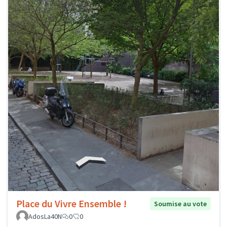
Place du Vivre Ensemble !
Soumise au vote
AdosLa40N
0
0