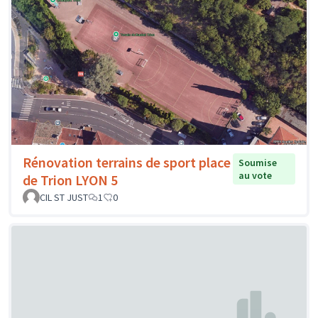
Rénovation terrains de sport place
Soumise
au vote
de Trion LYON 5
CIL ST JUST
1
0