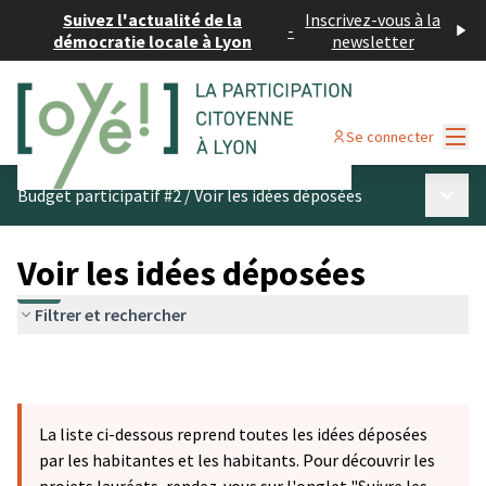
Suivez l'actualité de la
Inscrivez-vous à la
-
démocratie locale à Lyon
newsletter
Menu
Se connecter
Menu p
Budget participatif #2
/
Voir les idées déposées
Voir les idées déposées
Filtrer et rechercher
La liste ci-dessous reprend toutes les idées déposées
par les habitantes et les habitants. Pour découvrir les