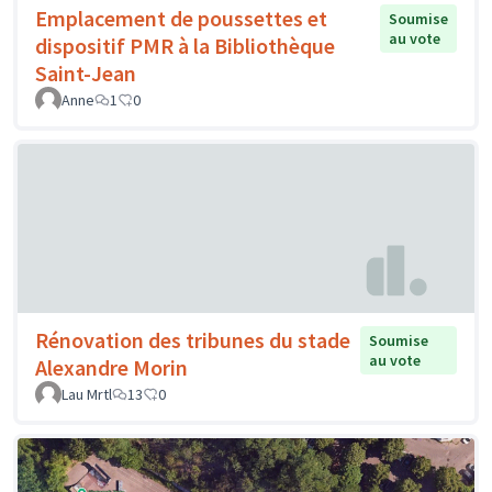
Emplacement de poussettes et
Soumise
au vote
dispositif PMR à la Bibliothèque
Saint-Jean
Anne
1
0
Rénovation des tribunes du stade
Soumise
au vote
Alexandre Morin
Lau Mrtl
13
0