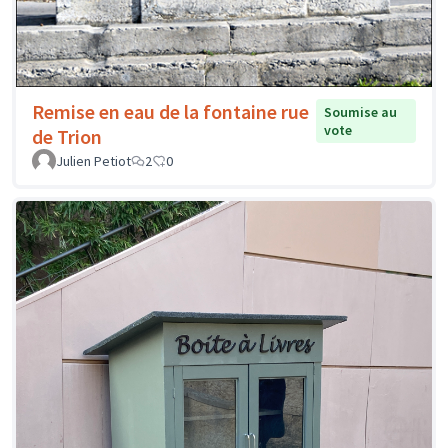
Remise en eau de la fontaine rue
Soumise au
vote
de Trion
Julien Petiot
2
0