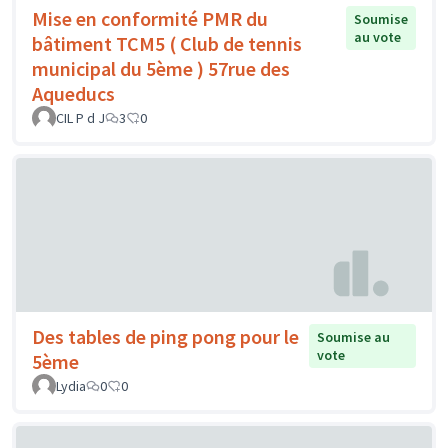
Mise en conformité PMR du
Soumise
au vote
bâtiment TCM5 ( Club de tennis
municipal du 5ème ) 57rue des
Aqueducs
CIL P d J
3
0
Des tables de ping pong pour le
Soumise au
vote
5ème
Lydia
0
0