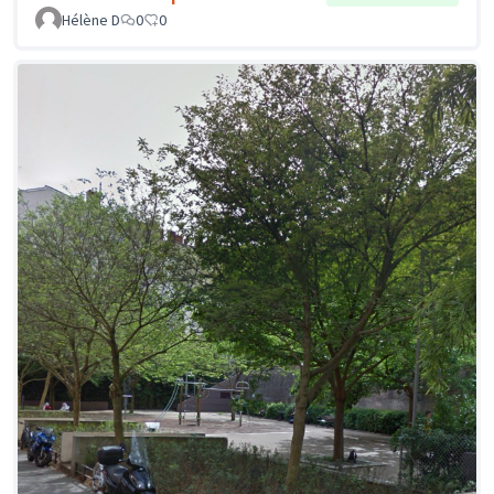
Hélène D
0
0