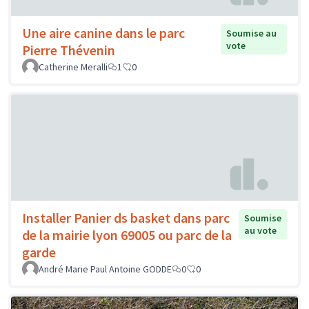
Une aire canine dans le parc
Soumise au
vote
Pierre Thévenin
Catherine Meralli
1
0
Installer Panier ds basket dans parc
Soumise
au vote
de la mairie lyon 69005 ou parc de la
garde
André Marie Paul Antoine GODDE
0
0