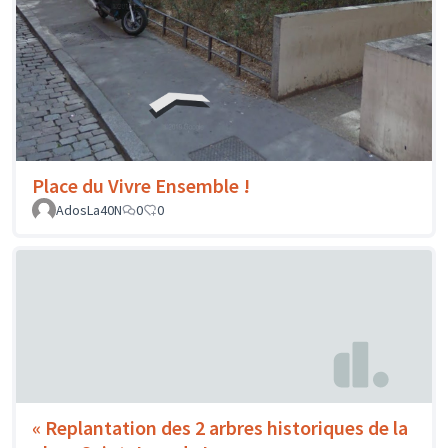
Place du Vivre Ensemble !
AdosLa40N
0
0
« Replantation des 2 arbres historiques de la