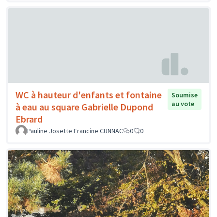
WC à hauteur d'enfants et fontaine
Soumise
au vote
à eau au square Gabrielle Dupond
Ebrard
Pauline Josette Francine CUNNAC
0
0