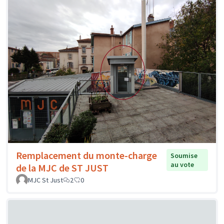
Remplacement du monte-charge
Soumise
au vote
de la MJC de ST JUST
MJC St Just
2
0