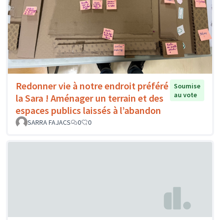
Redonner vie à notre endroit préféré
Soumise
au vote
la Sara ! Aménager un terrain et des
espaces publics laissés à l’abandon
SARRA FAJACS
0
0