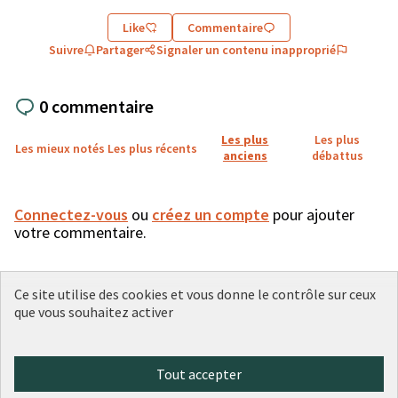
Like
Commentaire
Suivre
Partager
Signaler un contenu inapproprié
0 commentaire
Les plus
Les plus
Les mieux notés
Les plus récents
anciens
débattus
Connectez-vous
ou
créez un compte
pour ajouter
votre commentaire.
Ce site utilise des cookies et vous donne le contrôle sur ceux
que vous souhaitez activer
Conditions d'utilisation
Paramètres des cookies
Plateforme de participation citoyenne de la Ville de Lyon sur X
Plateforme de participation citoyenne de la Ville de Lyon sur Face
Plateforme de participation citoyenne de la Ville de Lyon sur 
Plateforme de participation citoyenne de la Ville de Lyo
Plateforme de participation citoyenne de la Ville d
Tout accepter
(Lien externe)
(Lien externe)
(Lien externe)
(Lien externe)
(Lien externe)