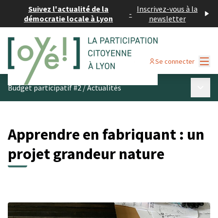
Suivez l'actualité de la
Inscrivez-vous à la
-
démocratie locale à Lyon
newsletter
Menu
Se connecter
Menu p
Budget participatif #2
/
Actualités
Apprendre en fabriquant : un
projet grandeur nature