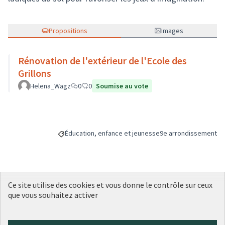
Propositions
Images
Rénovation de l'extérieur de l'Ecole des
Grillons
Helena_Wagz
0
0
Soumise au vote
Éducation, enfance et jeunesse
9e arrondissement
Filtrer les résultats de la catégorie : Éducation, enfa
Filtrer les résultats p
Ce site utilise des cookies et vous donne le contrôle sur ceux
Budget
que vous souhaitez activer
20 000 €