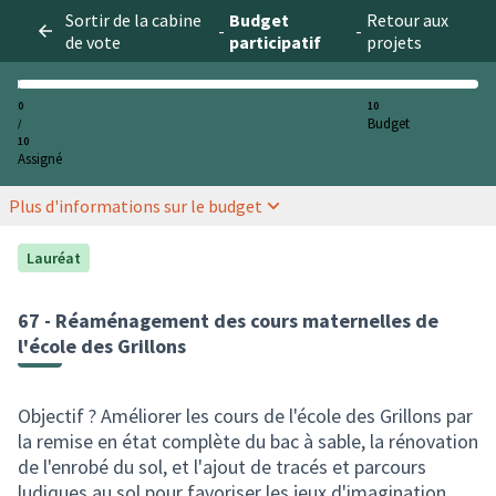
Sortir de la cabine
Budget
Retour aux
-
-
de vote
participatif
projets
0
10
Budget
/
10
Assigné
Plus d'informations sur le budget
Lauréat
67 - Réaménagement des cours maternelles de
l'école des Grillons
Objectif ? Améliorer les cours de l'école des Grillons par
la remise en état complète du bac à sable, la rénovation
de l'enrobé du sol, et l'ajout de tracés et parcours
ludiques au sol pour favoriser les jeux d'imagination.