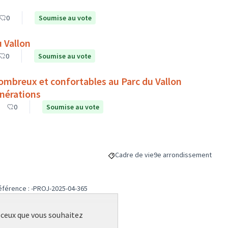
0
Soumise au vote
 Vallon
0
Soumise au vote
ombreux et confortables au Parc du Vallon
énérations
0
Soumise au vote
Cadre de vie
9e arrondissement
Filtrer les résultats de la catégorie :
Filtrer les résultats pou
éférence : -PROJ-2025-04-365
r ceux que vous souhaitez