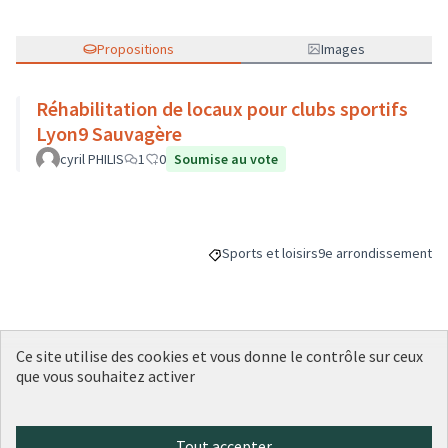
Propositions
Images
Réhabilitation de locaux pour clubs sportifs
Lyon9 Sauvagère
cyril PHILIS
1
0
Soumise au vote
Sports et loisirs
9e arrondissement
Filtrer les résultats de la catégorie : S
Filtrer les résultats p
Ce site utilise des cookies et vous donne le contrôle sur ceux
Budget
que vous souhaitez activer
1 500 000 €
Tout accepter