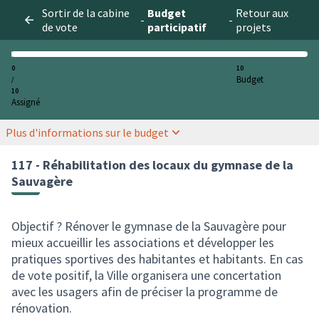
Sortir de la cabine
Budget
Retour aux
-
-
de vote
participatif
projets
0
10
Budget
/
10
Assigné
Plus d'informations sur le budget
117 - Réhabilitation des locaux du gymnase de la
Sauvagère
Objectif ? Rénover le gymnase de la Sauvagère pour
mieux accueillir les associations et développer les
pratiques sportives des habitantes et habitants. En cas
de vote positif, la Ville organisera une concertation
avec les usagers afin de préciser la programme de
rénovation.