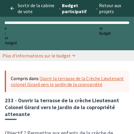
Sortir de la cabine
Budget
Retour aux
-
-
de vote
participatif
projets
0
10
Budget
/
10
Assigné
Plus d'informations sur le budget
Compris dans
Ouvrir la terrasse de la Crèche Lieutenant
colonel Girard vers le jardin de la copropriété
233 - Ouvrir la terrasse de la crèche Lieutenant
Colonel Girard vers le jardin de la copropriété
attenante
Objectif ? Permettre aux enfants de la crèche de