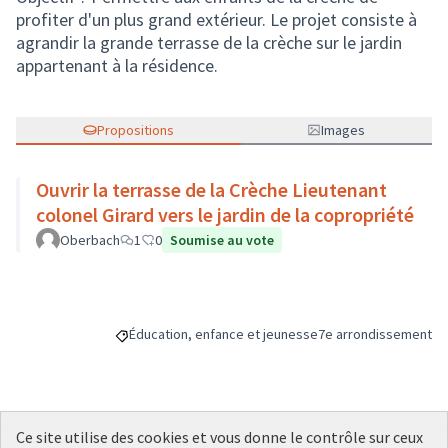
profiter d'un plus grand extérieur. Le projet consiste à
agrandir la grande terrasse de la crèche sur le jardin
appartenant à la résidence.
Propositions
Images
Ouvrir la terrasse de la Crèche Lieutenant
colonel Girard vers le jardin de la copropriété
Oberbach
1
0
Soumise au vote
Éducation, enfance et jeunesse
7e arrondissement
Filtrer les résultats de la catégorie : Éducation, enfa
Filtrer les résultats p
Ce site utilise des cookies et vous donne le contrôle sur ceux
Budget