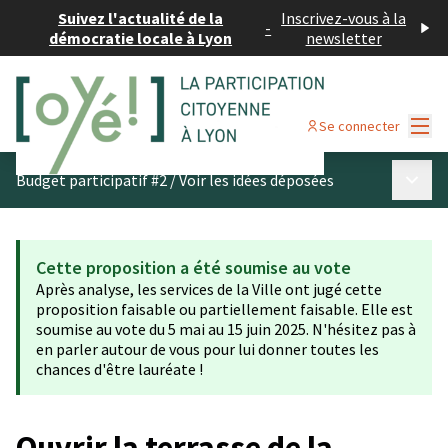
Suivez l'actualité de la
Inscrivez-vous à la
-
démocratie locale à Lyon
newsletter
Menu
Se connecter
Menu p
Budget participatif #2
/
Voir les idées déposées
Cette proposition a été soumise au vote
Après analyse, les services de la Ville ont jugé cette
proposition faisable ou partiellement faisable. Elle est
soumise au vote du 5 mai au 15 juin 2025. N'hésitez pas à
en parler autour de vous pour lui donner toutes les
chances d'être lauréate !
Ouvrir la terrasse de la