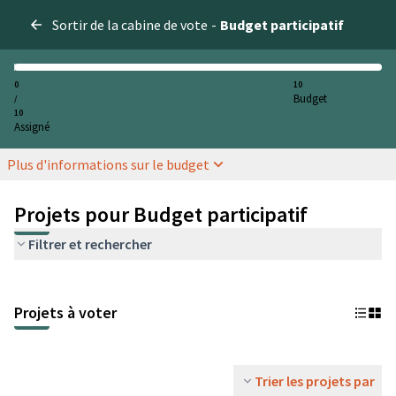
Sortir de la cabine de vote
-
Budget participatif
0
10
Budget
/
10
Assigné
Plus d'informations sur le budget
Projets pour Budget participatif
Filtrer et rechercher
Projets à voter
Trier les projets par