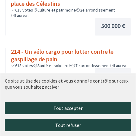
place des Célestins
618
votes
Culture et patrimoine
2e arrondissement
Lauréat
500 000 €
214 - Un vélo cargo pour lutter contre le
gaspillage de pain
613
votes
Santé et solidarité
7e arrondissement
Lauréat
10 000 €
Ce site utilise des cookies et vous donne le contrôle sur ceux
que vous souhaitez activer
Tout accepter
1
2
3
…
20
Tout refuser
Résultats par page :
25