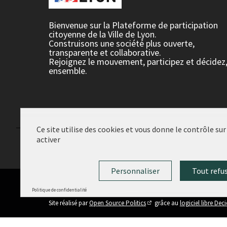
Bienvenue sur la Plateforme de participation
citoyenne de la Ville de Lyon.
Construisons une société plus ouverte,
transparente et collaborative.
Rejoignez le mouvement, participez et décidez
ensemble.
Ce site utilise des cookies et vous donne le contrôle su
activer
Conditions d'utilisation
Paramètres des cookies
Personnaliser
Tout refu
Politique de confidentialité
(Lien externe)
Site réalisé par
Open Source Politics
grâce au
logiciel libre Dec
(Lien externe)
Panneau de gestion des cookies