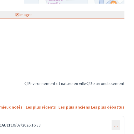
(Lien externe)
Images
Environnement et nature en ville
8e arrondissement
Filtrer les résultats de la catégorie : Environnement et nature 
Filtrer les résultats pour l
 mieux notés
Les plus récents
Les plus anciens
Les plus débattus
LEAULT
10/07/2026 16:33
…