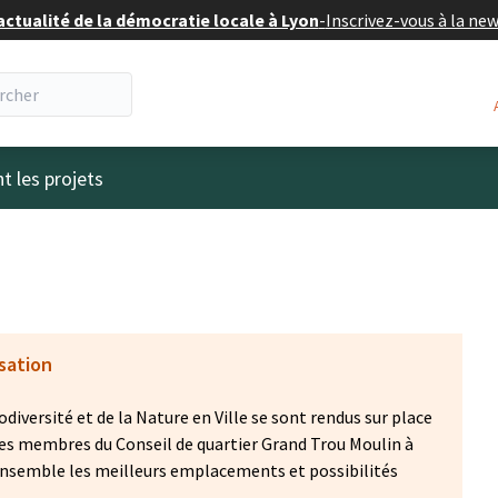
actualité de la démocratie locale à Lyon
-
Inscrivez-vous à la ne
eur
t les projets
isation
iodiversité et de la Nature en Ville se sont rendus sur place
e des membres du Conseil de quartier Grand Trou Moulin à
 ensemble les meilleurs emplacements et possibilités