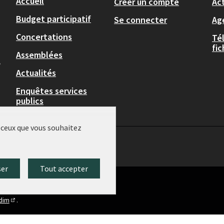
Accueil
Créer un compte
Act
Budget participatif
Se connecter
Ag
Concertations
Té
fi
Assemblées
,
Actualités
Enquêtes services
publics
r ceux que vous souhaitez
ser
Tout accepter
idim
.
(Lien externe)