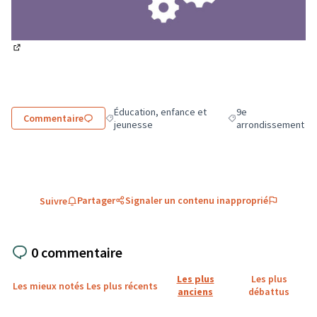
(Lien externe)
Éducation, enfance et
9e
Commentaire
Filtrer les résultats de la catégorie : Éducation, 
Filtrer les résultats 
jeunesse
arrondissement
Partager
Signaler un contenu inapproprié
Suivre
0 commentaire
Les plus
Les plus
Les mieux notés
Les plus récents
anciens
débattus