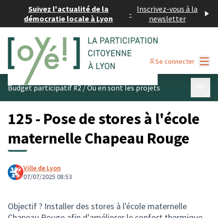
Suivez l'actualité de la
Inscrivez-vous à la
-
démocratie locale à Lyon
newsletter
Menu
Se connecter
Menu p
Budget participatif #2
/
Où en sont les projets
125 - Pose de stores à l'école
maternelle Chapeau Rouge
Ville de Lyon
07/07/2025 08:53
Objectif ? Installer des stores à l'école maternelle
Chapeau Rouge afin d'améliorer le confort thermique