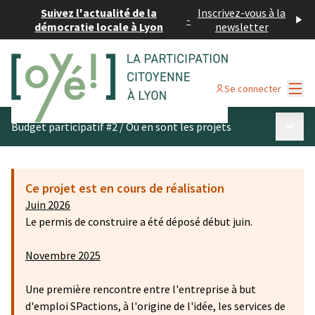
Suivez l'actualité de la
Inscrivez-vous à la
-
démocratie locale à Lyon
newsletter
Menu
Se connecter
Menu p
Budget participatif #2
/
Où en sont les projets
Ce projet est en cours de réalisation
Juin 2026
Le permis de construire a été déposé début juin.
Novembre 2025
Une première rencontre entre l'entreprise à but
d'emploi SPactions, à l'origine de l'idée, les services de