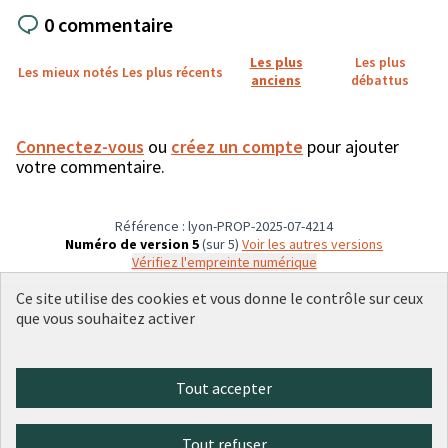
0 commentaire
Les plus
Les plus
Les mieux notés
Les plus récents
anciens
débattus
Connectez-vous
ou
créez un compte
pour ajouter
votre commentaire.
Référence : lyon-PROP-2025-07-4214
Numéro de version 5
(sur 5)
voir les autres versions
Vérifiez l'empreinte numérique
Ce site utilise des cookies et vous donne le contrôle sur ceux
que vous souhaitez activer
Conditions d'utilisation
Paramètres des cookies
Plateforme de participation citoyenne de la Ville de Lyon sur X
Plateforme de participation citoyenne de la Ville de Lyon sur Face
Plateforme de participation citoyenne de la Ville de Lyon sur 
Plateforme de participation citoyenne de la Ville de Lyo
Plateforme de participation citoyenne de la Ville d
Tout accepter
(Lien externe)
(Lien externe)
(Lien externe)
(Lien externe)
(Lien externe)
Tout refuser