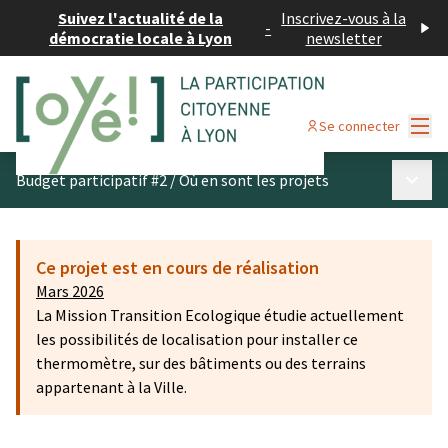
Suivez l'actualité de la
Inscrivez-vous à la
-
démocratie locale à Lyon
newsletter
Menu
Se connecter
Menu p
Budget participatif #2
/
Où en sont les projets
Ce projet est en cours de réalisation
Mars 2026
La Mission Transition Ecologique étudie actuellement
les possibilités de localisation pour installer ce
thermomètre, sur des bâtiments ou des terrains
appartenant à la Ville.