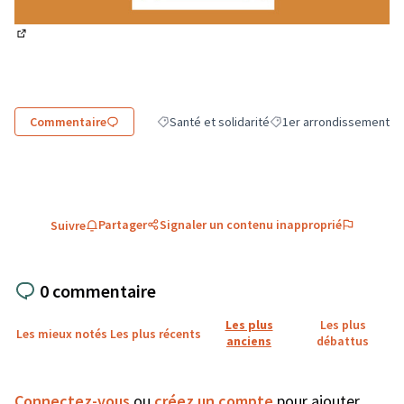
(Lien externe)
Commentaire
Santé et solidarité
1er arrondissement
Filtrer les résultats de la catégorie : Santé et 
Filtrer les résultats pour
Partager
Signaler un contenu inapproprié
Suivre
0 commentaire
Les plus
Les plus
Les mieux notés
Les plus récents
anciens
débattus
Connectez-vous
ou
créez un compte
pour ajouter