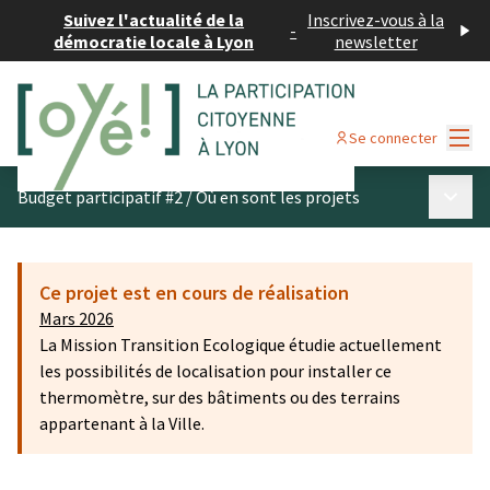
Suivez l'actualité de la
Inscrivez-vous à la
-
démocratie locale à Lyon
newsletter
Menu
Se connecter
Menu p
Budget participatif #2
/
Où en sont les projets
Ce projet est en cours de réalisation
Mars 2026
La Mission Transition Ecologique étudie actuellement
les possibilités de localisation pour installer ce
thermomètre, sur des bâtiments ou des terrains
appartenant à la Ville.