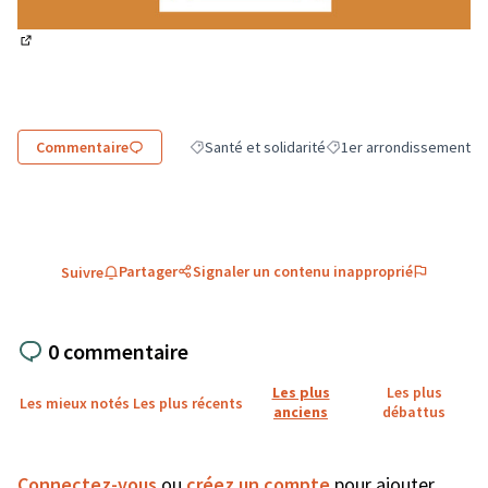
(Lien externe)
Commentaire
Santé et solidarité
1er arrondissement
Filtrer les résultats de la catégorie : Santé et 
Filtrer les résultats pour
Partager
Signaler un contenu inapproprié
Suivre
0 commentaire
Les plus
Les plus
Les mieux notés
Les plus récents
anciens
débattus
Connectez-vous
ou
créez un compte
pour ajouter