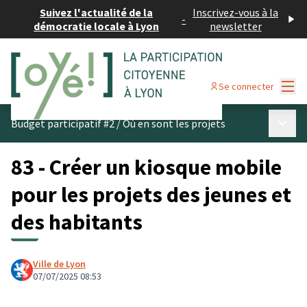
Suivez l'actualité de la
Inscrivez-vous à la
-
démocratie locale à Lyon
newsletter
Menu
Se connecter
Menu p
Budget participatif #2
/
Où en sont les projets
83 - Créer un kiosque mobile
pour les projets des jeunes et
des habitants
Ville de Lyon
07/07/2025 08:53