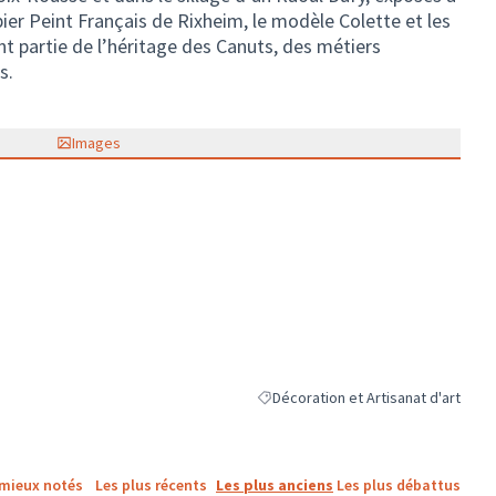
ier Peint Français de Rixheim, le modèle Colette et les
nt partie de l’héritage des Canuts, des métiers
s.
Images
Décoration et Artisanat d'art
Filtrer les résultats de la catégorie 
 mieux notés
Les plus récents
Les plus anciens
Les plus débattus