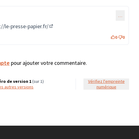
…
://le-presse-papier.fr/
(Lien externe)
0
0
mpte
pour ajouter votre commentaire.
ro de version 1
(sur 1)
Vérifiez l'empreinte
 les autres versions
numérique