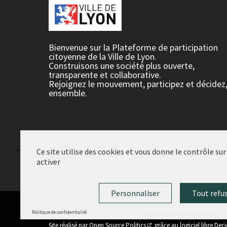
Bienvenue sur la Plateforme de participation
citoyenne de la Ville de Lyon.
Construisons une société plus ouverte,
transparente et collaborative.
Rejoignez le mouvement, participez et décidez
ensemble.
Ce site utilise des cookies et vous donne le contrôle su
activer
Conditions d'utilisation
Paramètres des cookies
Personnaliser
Tout refu
Politique de confidentialité
(Lien externe)
Site réalisé par
Open Source Politics
grâce au
logiciel libre Dec