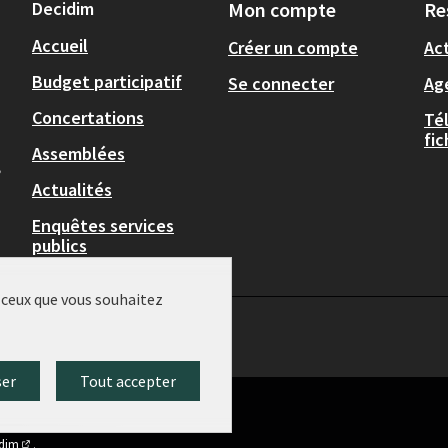
Decidim
Mon compte
Re
Accueil
Créer un compte
Act
Budget participatif
Se connecter
Ag
Concertations
Té
fi
Assemblées
,
Actualités
Enquêtes services
publics
r ceux que vous souhaitez
ser
Tout accepter
idim
.