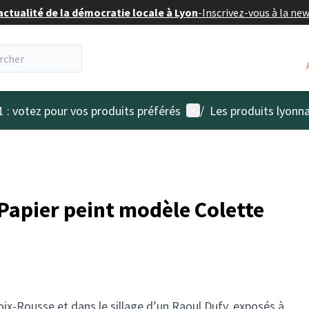
actualité de la démocratie locale à Lyon
-
Inscrivez-vous à la ne
Menu utilisateur
1 : votez pour vos produits préférés
/
Les produits lyonna
 Papier peint modèle Colette
oix-Rousse et dans le sillage d’un Raoul Dufy, exposés à