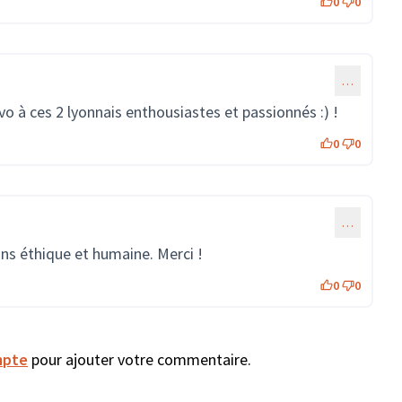
0
0
…
avo à ces 2 lyonnais enthousiastes et passionnés :) !
0
0
…
ns éthique et humaine. Merci !
0
0
mpte
pour ajouter votre commentaire.