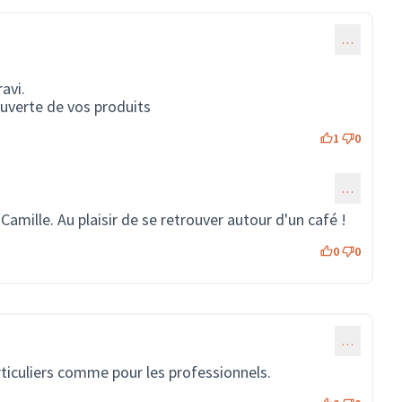
…
avi.
ouverte de vos produits
1
0
…
ommentaire 1779)
Camille. Au plaisir de se retrouver autour d'un café !
0
0
…
rticuliers comme pour les professionnels.