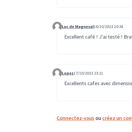
Luc de Magneval
16/10/2023 10:38
Commentaire 1848
Excellent café ! J'ai testé ! Br
Lopez
17/10/2023 23:21
Commentaire 1870
Excellents cafes avec dimensio
Connectez-vous
ou
créez un co