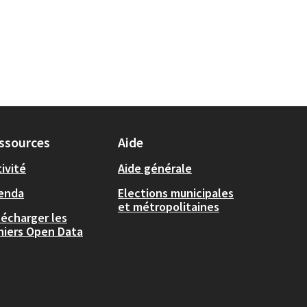
ssources
Aide
ivité
Aide générale
enda
Elections municipales
et métropolitaines
lécharger les
chiers Open Data