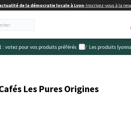
actualité de la démocratie locale à Lyon
-
Inscrivez-vous à la ne
Menu utilisateur
1 : votez pour vos produits préférés
/
Les produits lyonna
 Cafés Les Pures Origines