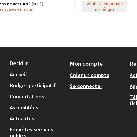
ro de version 1
(sur 1)
Vérifiez l'empreinte
 les autres versions
numérique
Decidim
Mon compte
Re
Accueil
Créer un compte
Act
Budget participatif
Se connecter
Ag
Concertations
Té
fi
Assemblées
,
Actualités
Enquêtes services
publics