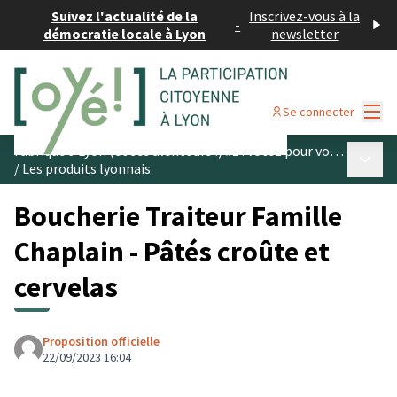
Suivez l'actualité de la
Inscrivez-vous à la
-
démocratie locale à Lyon
newsletter
Menu
Se connecter
Fabriqué à Lyon (et ses alentours !) #1 : votez pour vos produits préférés
Menu p
/
Les produits lyonnais
Boucherie Traiteur Famille
Chaplain - Pâtés croûte et
cervelas
Proposition officielle
22/09/2023 16:04