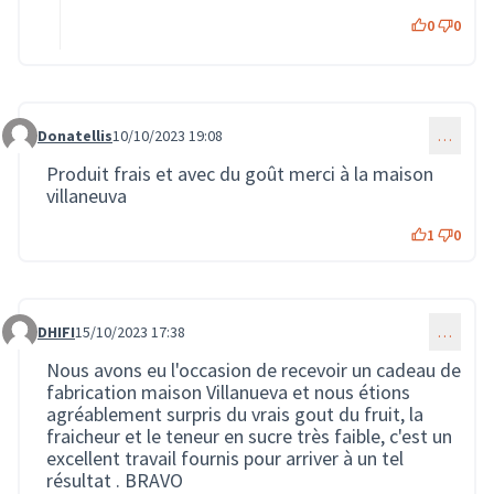
0
0
Donatellis
10/10/2023 19:08
…
Commentaire 1772
Produit frais et avec du goût merci à la maison
villaneuva
1
0
DHIFI
15/10/2023 17:38
…
Commentaire 1841
Nous avons eu l'occasion de recevoir un cadeau de
fabrication maison Villanueva et nous étions
agréablement surpris du vrais gout du fruit, la
fraicheur et le teneur en sucre très faible, c'est un
excellent travail fournis pour arriver à un tel
résultat . BRAVO