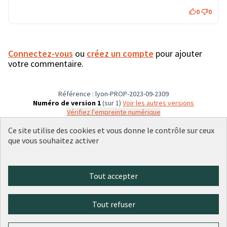
0
0
Connectez-vous
ou
créez un compte
pour ajouter
votre commentaire.
Référence : lyon-PROP-2023-09-2309
Numéro de version 1
(sur 1)
voir les autres versions
Vérifiez l'empreinte numérique
Ce site utilise des cookies et vous donne le contrôle sur ceux
que vous souhaitez activer
Conditions d'utilisation
Paramètres des cookies
Plateforme de participation citoyenne de la Ville de Lyon sur X
Plateforme de participation citoyenne de la Ville de Lyon sur Face
Plateforme de participation citoyenne de la Ville de Lyon sur 
Plateforme de participation citoyenne de la Ville de Lyo
Plateforme de participation citoyenne de la Ville d
Tout accepter
(Lien externe)
(Lien externe)
(Lien externe)
(Lien externe)
(Lien externe)
Tout refuser
Licence Cre
(Lien extern
(Lien externe)