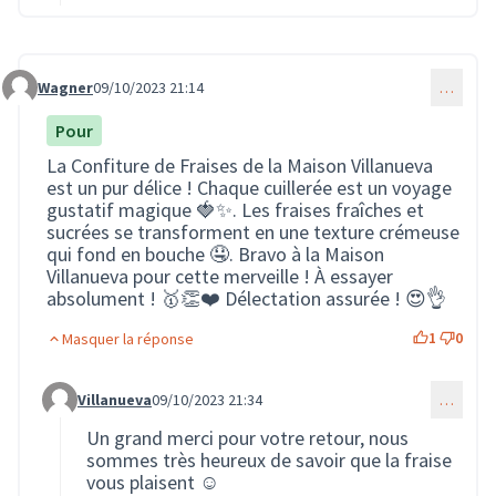
Wagner
09/10/2023 21:14
…
Commentaire 1741
Pour
La Confiture de Fraises de la Maison Villanueva
est un pur délice ! Chaque cuillerée est un voyage
gustatif magique 🍓✨. Les fraises fraîches et
sucrées se transforment en une texture crémeuse
qui fond en bouche 🤤. Bravo à la Maison
Villanueva pour cette merveille ! À essayer
absolument ! 🥇👏❤️ Délectation assurée ! 😍👌
1
0
Masquer la réponse
Villanueva
09/10/2023 21:34
…
Commentaire 1747 (réponse au commentaire 1741)
Un grand merci pour votre retour, nous
sommes très heureux de savoir que la fraise
vous plaisent ☺️