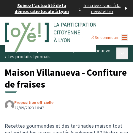
Suivez l'actualité de la
Inscrivez-vous à la
-
démocratie locale à Lyon
newsletter
Menu
Se connecter
Fabriqué à Lyon (et ses alentours !) #1 : votez pour vos produits préférés
Menu p
/
Les produits lyonnais
Maison Villanueva - Confiture
de fraises
Proposition officielle
22/09/2023 16:47
Recettes gourmandes et des tartinades maison tout
en limitant les sucres ajoutés (seulement 30 % de sucre