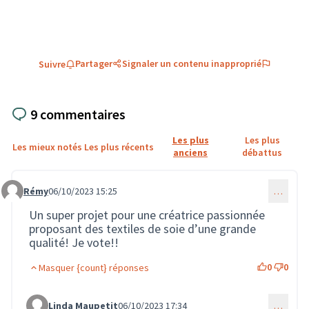
Partager
Signaler un contenu inapproprié
Suivre
9 commentaires
Les plus
Les plus
Les mieux notés
Les plus récents
anciens
débattus
Rémy
06/10/2023 15:25
…
Commentaire 1667
Un super projet pour une créatrice passionnée
proposant des textiles de soie d’une grande
qualité! Je vote!!
0
0
Masquer {count} réponses
Linda Maupetit
06/10/2023 17:34
…