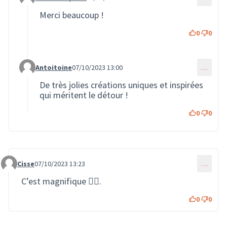
Commentaire 1669 (réponse au commentaire 1667)
Merci beaucoup !
0
0
Antoitoine
07/10/2023 13:00
…
Commentaire 1678 (réponse au commentaire 1667)
De très jolies créations uniques et inspirées
qui méritent le détour !
0
0
Cisse
07/10/2023 13:23
…
Commentaire 1679
C’est magnifique 👍🏿.
0
0