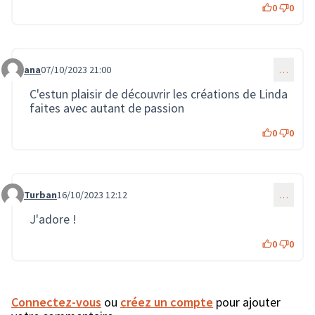
0
0
ana
07/10/2023 21:00
…
Commentaire 1688
C'estun plaisir de découvrir les créations de Linda
faites avec autant de passion
0
0
Turban
16/10/2023 12:12
…
Commentaire 1849
J'adore !
0
0
Connectez-vous
ou
créez un compte
pour ajouter