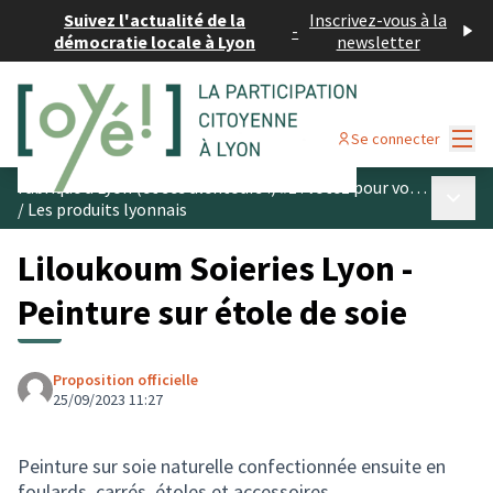
Suivez l'actualité de la
Inscrivez-vous à la
-
démocratie locale à Lyon
newsletter
Menu
Se connecter
Fabriqué à Lyon (et ses alentours !) #1 : votez pour vos produits préférés
Menu p
/
Les produits lyonnais
Liloukoum Soieries Lyon -
Peinture sur étole de soie
Proposition officielle
25/09/2023 11:27
Peinture sur soie naturelle confectionnée ensuite en
foulards, carrés, étoles et accessoires.