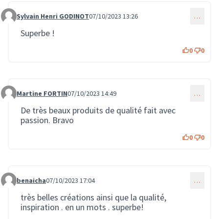
Sylvain Henri GODINOT
07/10/2023 13:26
…
Commentaire 1680
Superbe !
0
0
Martine FORTIN
07/10/2023 14:49
…
Commentaire 1682
De très beaux produits de qualité fait avec
passion. Bravo
0
0
benaicha
07/10/2023 17:04
…
Commentaire 1684
très belles créations ainsi que la qualité,
inspiration . en un mots . superbe!