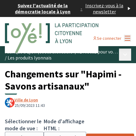
Suivez l'actualité de la
Inscrivez-vous à la
-
démocratie locale à Lyon
newsletter
Menu
Se connecter
Fabriqué à Lyon (et ses alentours !) #1 : votez pour vos produits préférés
Menu p
/
Les produits lyonnais
Changements sur "Hapimi -
Savons artisanaux"
Ville de Lyon
25/09/2023 11:43
Sélectionner le
Mode d'affichage
mode de vue :
HTML :