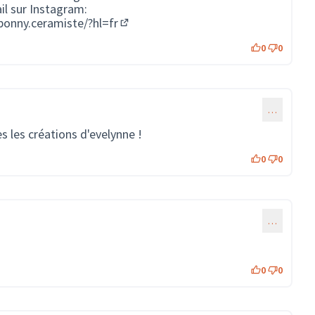
l sur Instagram:
onny.ceramiste/?hl=fr
(Lien externe)
0
0
…
 les créations d'evelynne !
0
0
…
0
0