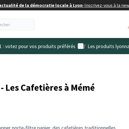
actualité de la démocratie locale à Lyon
-
Inscrivez-vous à la ne
Menu utilisateur
1 : votez pour vos produits préférés
/
Les produits lyonna
- Les Cafetières à Mémé
per porte-filtre papier, des cafetières traditionnelles