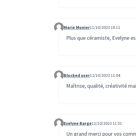
Marie Monier
11/10/2023 18:11
Commentaire 1797
Plus que céramiste, Evelyne est
Blocked user
12/10/2023 11:04
Commentaire 1806
Maîtrise, qualité, créativité mai
Evelyne Barge
12/10/2023 11:51
Commentaire 1807
Un grand merci pour vos comme