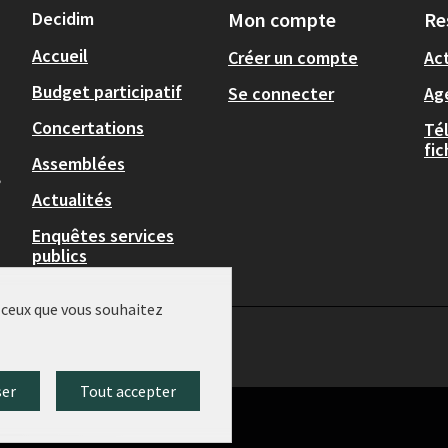
Decidim
Mon compte
Re
Accueil
Créer un compte
Act
Budget participatif
Se connecter
Ag
Concertations
Té
fi
Assemblées
,
Actualités
Enquêtes services
publics
r ceux que vous souhaitez
ser
Tout accepter