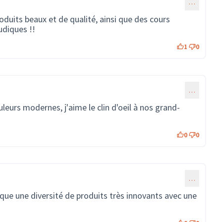
…
oduits beaux et de qualité, ainsi que des cours
ludiques !!
1
0
…
leurs modernes, j'aime le clin d'oeil à nos grand-
0
0
…
ique une diversité de produits très innovants avec une