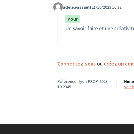
adele.vassault
21/10/2023 10:32
Commentaire 1899
Pour
Un savoir faire et une créativit
Connectez-vous
ou
créez un co
Référence : lyon-PROP-2023-
Numé
10-2345
voir