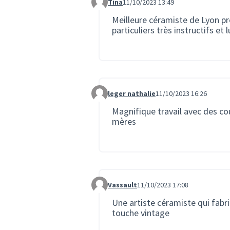
Tina
11/10/2023 13:49
Commentaire 1789
Meilleure céramiste de Lyon pr
particuliers très instructifs et 
leger nathalie
11/10/2023 16:26
Commentaire 1794
Magnifique travail avec des cou
mères
Vassault
11/10/2023 17:08
Commentaire 1796
Une artiste céramiste qui fabr
touche vintage