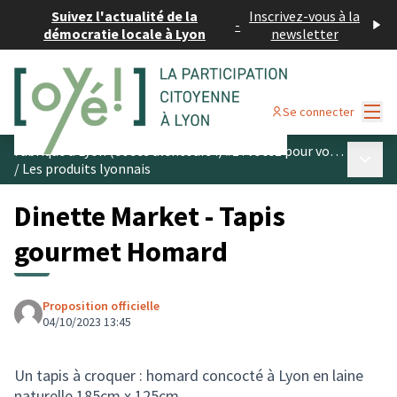
Suivez l'actualité de la
Inscrivez-vous à la
-
démocratie locale à Lyon
newsletter
Menu
Se connecter
Fabriqué à Lyon (et ses alentours !) #1 : votez pour vos produits préférés
Menu p
/
Les produits lyonnais
Dinette Market - Tapis
gourmet Homard
Proposition officielle
04/10/2023 13:45
Un tapis à croquer : homard concocté à Lyon en laine
naturelle 185cm x 125cm.