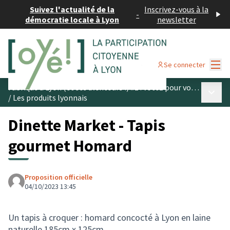
Suivez l'actualité de la
Inscrivez-vous à la
-
démocratie locale à Lyon
newsletter
Menu
Se connecter
Fabriqué à Lyon (et ses alentours !) #1 : votez pour vos produits préférés
Menu p
/
Les produits lyonnais
Dinette Market - Tapis
gourmet Homard
Proposition officielle
04/10/2023 13:45
Un tapis à croquer : homard concocté à Lyon en laine
naturelle 185cm x 125cm.