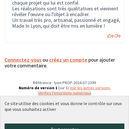
chaque projet qui lui est confié.
Les réalisations sont très qualitatives et viennent
révéler l’œuvre ou l'objet à encadrer.
Un travail très pro, artisanal, passionné et engagé,
Made In Lyon, qui doit être mis en lumière !
0
0
Connectez-vous
ou
créez un compte
pour ajouter
votre commentaire.
Référence : lyon-PROP-2024-07-2399
Numéro de version 1
(sur 1)
voir les autres versions
Vérifiez l'empreinte numérique
Ce site utilise des cookies et vous donne le contrôle sur ceux
que vous souhaitez activer
Conditions d'utilisation
Paramètres des cookies
Plateforme de participation citoyenne de la Ville de Lyon sur X
Plateforme de participation citoyenne de la Ville de Lyon sur Face
Plateforme de participation citoyenne de la Ville de Lyon sur 
Plateforme de participation citoyenne de la Ville de Lyo
Plateforme de participation citoyenne de la Ville d