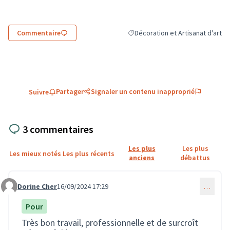
Commentaire
Décoration et Artisanat d'art
Filtrer les résultats de la catégor
Partager
Signaler un contenu inapproprié
Suivre
3 commentaires
Les plus
Les plus
Les mieux notés
Les plus récents
anciens
débattus
Dorine Cher
16/09/2024 17:29
…
Commentaire 2136
Pour
Très bon travail, professionnelle et de surcroît