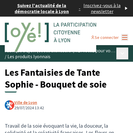
Suivez l'actualité de la
Inscrivez-vous à la
-
démocratie locale à Lyon
newsletter
Menu
Se connecter
Fabriqué à Lyon (et ses alentours !) #2 : votez pour vos produits préférés
Menu p
/
Les produits lyonnais
Les Fantaisies de Tante
Sophie - Bouquet de soie
Ville de Lyon
29/07/2024 13:42
Travail de la soie évoquant la vie, la douceur, la
solidarité et la créativité françaises. Les fleurs en