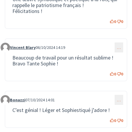
rappelle le patriotisme français !
Félicitations !
0
0
Vincent Blary
06/10/2024 14:19
…
Commentaire 2280
Beaucoup de travail pour un résultat sublime !
Bravo Tante Sophie !
0
0
Bonazzi
07/10/2024 14:01
…
Commentaire 2293
C’est génial ! Léger et Sophiestiqué j’adore !
0
0