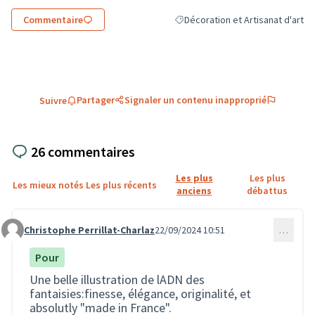
Commentaire
Décoration et Artisanat d'art
Filtrer les résultats de la catégor
Partager
Signaler un contenu inapproprié
Suivre
26 commentaires
Les plus
Les plus
Les mieux notés
Les plus récents
anciens
débattus
Christophe Perrillat-Charlaz
22/09/2024 10:51
…
Commentaire 2180
Pour
Une belle illustration de lADN des
fantaisies:finesse, élégance, originalité, et
absolutly "made in France".