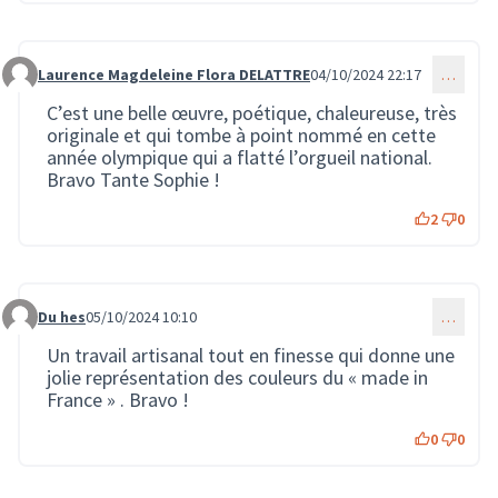
Laurence Magdeleine Flora DELATTRE
04/10/2024 22:17
…
Commentaire 2272
C’est une belle œuvre, poétique, chaleureuse, très
originale et qui tombe à point nommé en cette
année olympique qui a flatté l’orgueil national.
Bravo Tante Sophie !
2
0
Du hes
05/10/2024 10:10
…
Commentaire 2273
Un travail artisanal tout en finesse qui donne une
jolie représentation des couleurs du « made in
France » . Bravo !
0
0