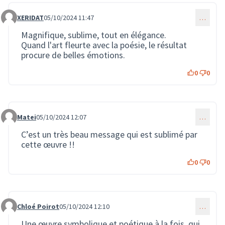
XERIDAT
05/10/2024 11:47
…
Commentaire 2274
Magnifique, sublime, tout en élégance.
Quand l'art fleurte avec la poésie, le résultat
procure de belles émotions.
0
0
Matei
05/10/2024 12:07
…
Commentaire 2275
C’est un très beau message qui est sublimé par
cette œuvre !!
0
0
Chloé Poirot
05/10/2024 12:10
…
Commentaire 2276
Une œuvre symbolique et poétique à la fois, qui