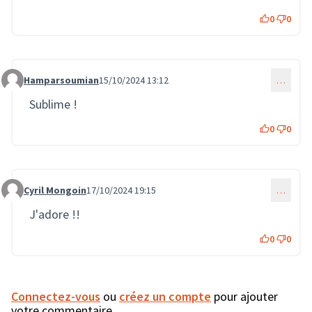
0
0
Hamparsoumian
15/10/2024 13:12
…
Commentaire 2356
Sublime !
0
0
Cyril Mongoin
17/10/2024 19:15
…
Commentaire 2377
J'adore !!
0
0
Connectez-vous
ou
créez un compte
pour ajouter
votre commentaire.