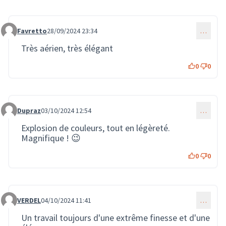
Favretto
28/09/2024 23:34
…
Commentaire 2209
Très aérien, très élégant
0
0
Dupraz
03/10/2024 12:54
…
Commentaire 2244
Explosion de couleurs, tout en légèreté.
Magnifique ! 😉
0
0
VERDEL
04/10/2024 11:41
…
Commentaire 2261
Un travail toujours d'une extrême finesse et d'une