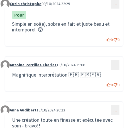
Cuzin christophe
09/10/2024 22:29
…
Commentaire 2332
Pour
Simple en soi(e), sobre en fait et juste beau et
intemporel. 😲
0
0
Antoine Perrillat-Charlaz
13/10/2024 19:06
…
Commentaire 2350
Magnifique interprétation 🇫🇷 🇫🇷🇫🇷
0
0
Anna Audibert
13/10/2024 20:23
…
Commentaire 2351
Une création toute en finesse et exécutée avec
soin - bravo!!