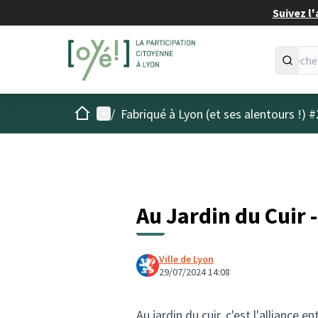
Suivez l'
Accueil
Menu principal
/
Fabriqué à Lyon (et ses alentours !) #
Au Jardin du Cuir 
Ville de Lyon
29/07/2024 14:08
Au jardin du cuir, c'est l'alliance e