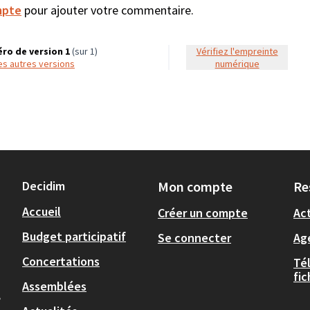
mpte
pour ajouter votre commentaire.
ro de version 1
(sur 1)
Vérifiez l'empreinte
 les autres versions
numérique
Decidim
Mon compte
Re
Accueil
Créer un compte
Act
Budget participatif
Se connecter
Ag
Concertations
Té
fi
Assemblées
,