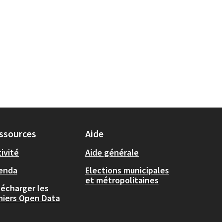
ssources
Aide
ivité
Aide générale
enda
Elections municipales
et métropolitaines
lécharger les
chiers Open Data