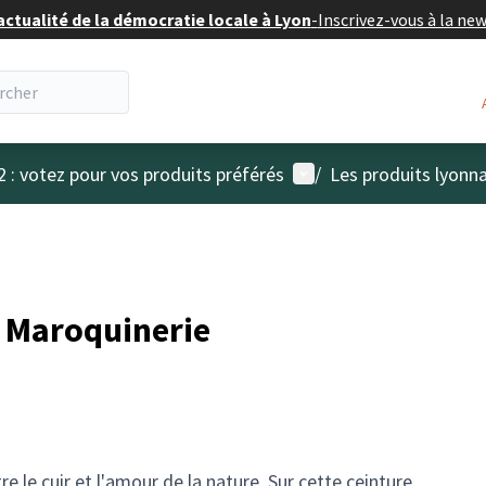
actualité de la démocratie locale à Lyon
-
Inscrivez-vous à la ne
Menu utilisateur
2 : votez pour vos produits préférés
/
Les produits lyonna
- Maroquinerie
ntre le cuir et l'amour de la nature. Sur cette ceinture,