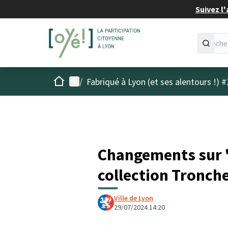
Suivez l'
Accueil
Menu principal
/
Fabriqué à Lyon (et ses alentours !) #
Changements sur "
collection Tronch
Ville de Lyon
29/07/2024 14:20