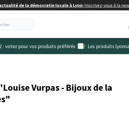
actualité de la démocratie locale à Lyon
-
Inscrivez-vous à la ne
Menu utilisateur
2 : votez pour vos produits préférés
/
Les produits lyonna
Louise Vurpas - Bijoux de la
es"