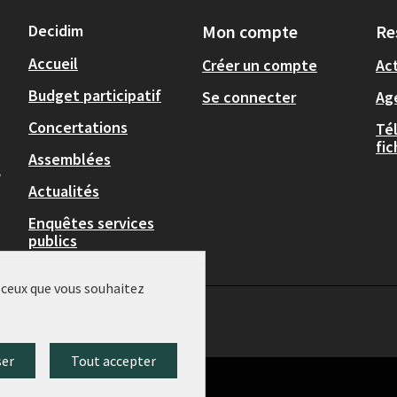
Decidim
Mon compte
Re
Accueil
Créer un compte
Act
Budget participatif
Se connecter
Ag
Concertations
Té
fi
Assemblées
,
Actualités
Enquêtes services
publics
r ceux que vous souhaitez
ser
Tout accepter