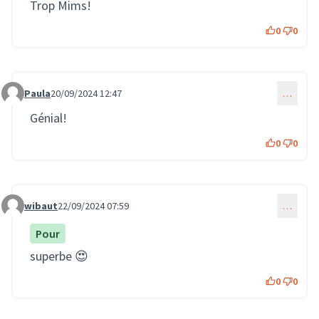
Trop Mims!
0
0
Paula
20/09/2024 12:47
…
Commentaire 2168
Génial!
0
0
wibaut
22/09/2024 07:59
…
Commentaire 2176
Pour
superbe 😍
0
0