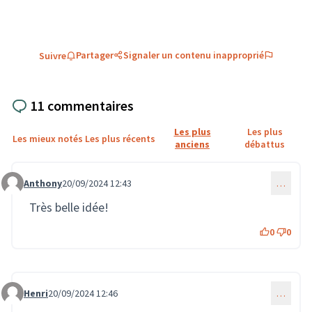
Partager
Signaler un contenu inapproprié
Suivre
11 commentaires
Les plus
Les plus
Les mieux notés
Les plus récents
anciens
débattus
Anthony
20/09/2024 12:43
…
Commentaire 2166
Très belle idée!
0
0
Henri
20/09/2024 12:46
…
Commentaire 2167