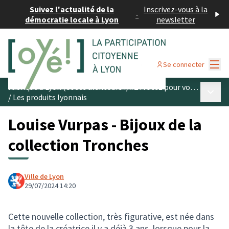
Suivez l'actualité de la
Inscrivez-vous à la
-
démocratie locale à Lyon
newsletter
Menu
Se connecter
Fabriqué à Lyon (et ses alentours !) #2 : votez pour vos produits préférés
Menu p
/
Les produits lyonnais
Louise Vurpas - Bijoux de la
collection Tronches
Ville de Lyon
29/07/2024 14:20
Cette nouvelle collection, très figurative, est née dans
la tête de la créatrice il y a déjà 3 ans, lorsque pour la