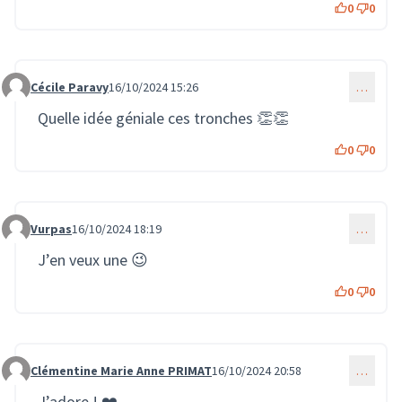
0
0
Cécile Paravy
16/10/2024 15:26
…
Commentaire 2365
Quelle idée géniale ces tronches 👏👏
0
0
Vurpas
16/10/2024 18:19
…
Commentaire 2367
J’en veux une 😉
0
0
Clémentine Marie Anne PRIMAT
16/10/2024 20:58
…
Commentaire 2370
J’adore ! ❤️