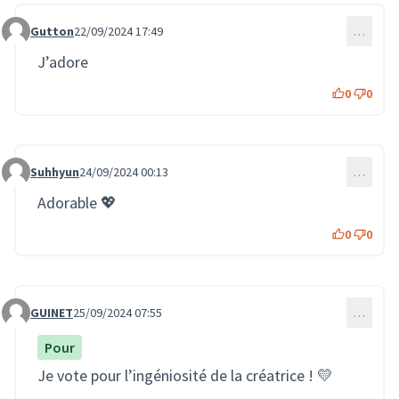
Gutton
22/09/2024 17:49
…
Commentaire 2187
J’adore
0
0
Suhhyun
24/09/2024 00:13
…
Commentaire 2192
Adorable 💖
0
0
GUINET
25/09/2024 07:55
…
Commentaire 2199
Pour
Je vote pour l’ingéniosité de la créatrice ! 💛