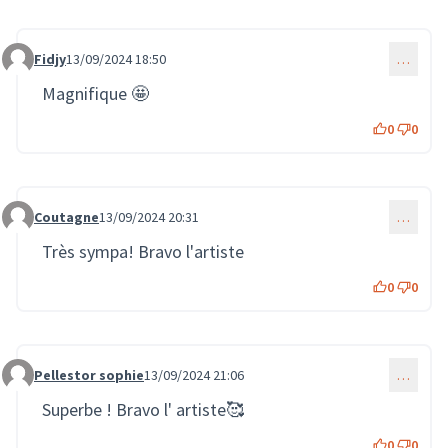
Fidjy
13/09/2024 18:50
…
Commentaire 2094
Magnifique 🤩
0
0
Coutagne
13/09/2024 20:31
…
Commentaire 2096
Très sympa! Bravo l'artiste
0
0
Pellestor sophie
13/09/2024 21:06
…
Commentaire 2098
Superbe ! Bravo l' artiste🥰
0
0