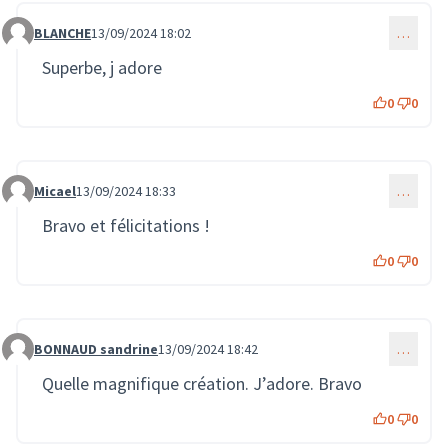
BLANCHE
13/09/2024 18:02
…
Commentaire 2091
Superbe, j adore
0
0
Micael
13/09/2024 18:33
…
Commentaire 2092
Bravo et félicitations !
0
0
BONNAUD sandrine
13/09/2024 18:42
…
Commentaire 2093
Quelle magnifique création. J’adore. Bravo
0
0