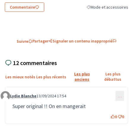
Commentaire
Mode et accessoires
Filtrer les résultats de la
Partager
Signaler un contenu inapproprié
Suivre
12 commentaires
Les plus
Les plus
Les mieux notés
Les plus récents
anciens
débattus
Lydie Blanche
13/09/2024 17:54
…
Commentaire 2089
Super original !! On en mangerait
0
0