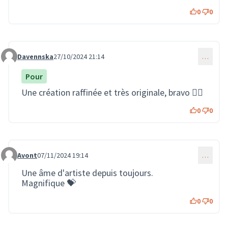
0
0
Davennska
27/10/2024 21:14
…
Commentaire 2531
Pour
Une création raffinée et très originale, bravo 👍🏻
0
0
Avont
07/11/2024 19:14
…
Commentaire 2740
Une âme d'artiste depuis toujours.
Magnifique 💝
0
0