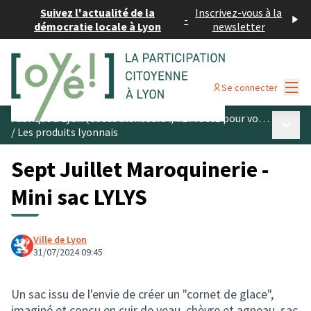
Suivez l'actualité de la
Inscrivez-vous à la
-
démocratie locale à Lyon
newsletter
Menu
Se connecter
Fabriqué à Lyon (et ses alentours !) #2 : votez pour vos produits préférés
Menu p
/
Les produits lyonnais
Sept Juillet Maroquinerie -
Mini sac LYLYS
Ville de Lyon
31/07/2024 09:45
Un sac issu de l'envie de créer un "cornet de glace",
imaginé et conçu en cuir de veau, chèvre et agneau, sac