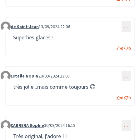
de Saint-Jean
13/09/2024 22:06
…
Commentaire 2100
Superbes glaces !
0
0
Estelle NODIN
20/09/2024 23:05
…
Commentaire 2171
très jolie...mais comme toujours 😊
0
0
CABRERA Sophie
30/09/2024 16:19
…
Commentaire 2214
Très original, j’adore !!!