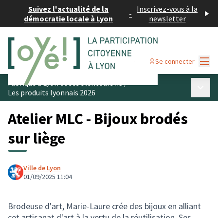
Suivez l'actualité de la
Inscrivez-vous à la
-
démocratie locale à Lyon
newsletter
Menu
Se connecter
Fabriqué à Lyon et ses alentours #3
/
Menu p
Les produits lyonnais 2026
Atelier MLC - Bijoux brodés
sur liège
Ville de Lyon
01/09/2025 11:04
Brodeuse d'art, Marie-Laure crée des bijoux en alliant
cet artisanat d'art à la vertu de la réutilisation. Ses