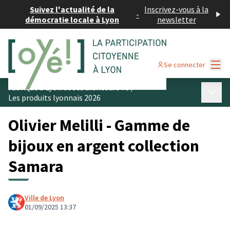
Suivez l'actualité de la
Inscrivez-vous à la
-
démocratie locale à Lyon
newsletter
Menu
Se connecter
Fabriqué à Lyon et ses alentours #3
/
Menu p
Les produits lyonnais 2026
Olivier Melilli - Gamme de
bijoux en argent collection
Samara
Ville de Lyon
01/09/2025 13:37