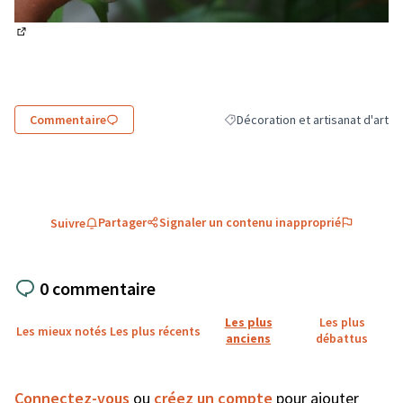
(Lien externe)
Commentaire
Décoration et artisanat d'art
Filtrer les résultats de la catégor
Partager
Signaler un contenu inapproprié
Suivre
0 commentaire
Les plus
Les plus
Les mieux notés
Les plus récents
anciens
débattus
Connectez-vous
ou
créez un compte
pour ajouter