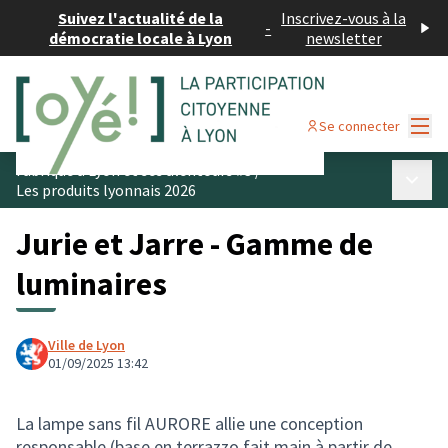
Suivez l'actualité de la
Inscrivez-vous à la
-
démocratie locale à Lyon
newsletter
Menu
Se connecter
Fabriqué à Lyon et ses alentours #3
/
Menu p
Les produits lyonnais 2026
Jurie et Jarre - Gamme de
luminaires
Ville de Lyon
01/09/2025 13:42
La lampe sans fil AURORE allie une conception
responsable (base en terrazzo fait main à partir de