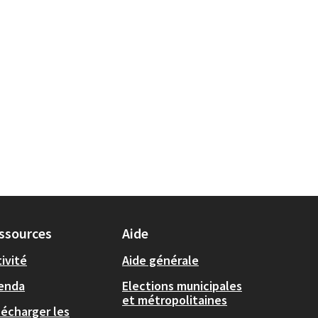
ssources
Aide
ivité
Aide générale
enda
Elections municipales
et métropolitaines
lécharger les