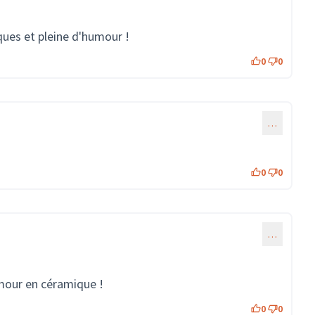
ues et pleine d'humour !
0
0
…
0
0
…
mour en céramique !
0
0