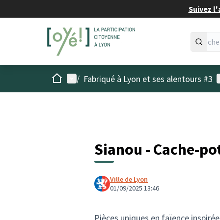
Suivez l'
Accueil
Menu principal
M
/
Fabriqué à Lyon et ses alentours #3
Sianou - Cache-po
Ville de Lyon
01/09/2025 13:46
Pièces uniques en faïence inspirée