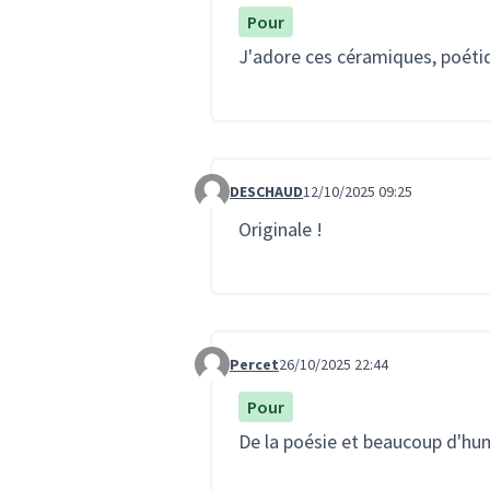
Pour
J'adore ces céramiques, poétiq
DESCHAUD
12/10/2025 09:25
Commentaire 3847
Originale !
Percet
26/10/2025 22:44
Commentaire 3972
Pour
De la poésie et beaucoup d'hu