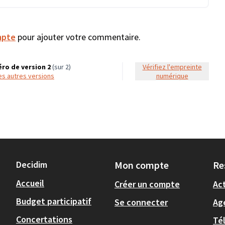
mpte
pour ajouter votre commentaire.
ro de version 2
(sur 2)
Vérifiez l'empreinte
 les autres versions
numérique
Decidim
Mon compte
Re
Accueil
Créer un compte
Act
Budget participatif
Se connecter
Ag
Concertations
Té