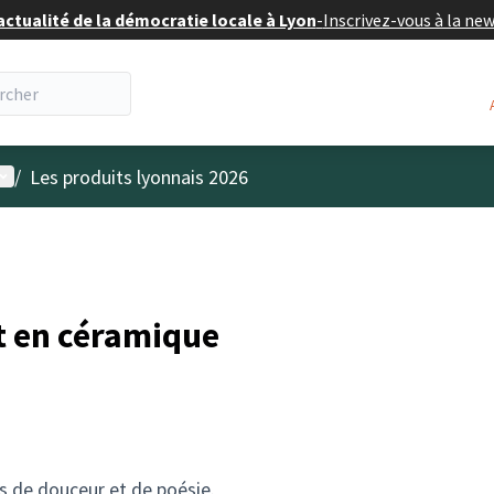
actualité de la démocratie locale à Lyon
-
Inscrivez-vous à la ne
enu utilisateur
/
Les produits lyonnais 2026
t en céramique
s de douceur et de poésie.