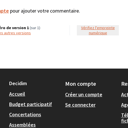
mpte
pour ajouter votre commentaire.
ro de version 1
(sur 1)
Vérifiez l'empreinte
 les autres versions
numérique
Decidim
Mon compte
Re
Accueil
Créer un compte
Act
Budget participatif
Se connecter
Ag
Concertations
Té
fi
Assemblées