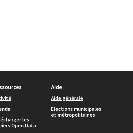
ssources
Aide
ivité
Aide générale
enda
Elections municipales
et métropolitaines
lécharger les
chiers Open Data