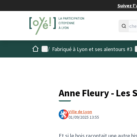
Suivez l'
Accueil
Menu principal
M
/
Fabriqué à Lyon et ses alentours #3
Anne Fleury - Les 
Ville de Lyon
01/09/2025 13:55
Et si le bois racontait une autre h