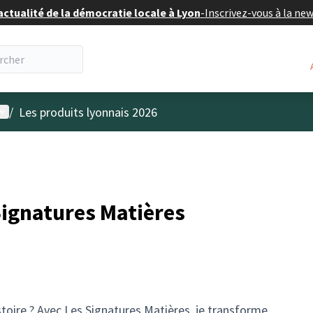
actualité de la démocratie locale à Lyon
-
Inscrivez-vous à la ne
enu utilisateur
/
Les produits lyonnais 2026
Signatures Matières
istoire ? Avec Les Signatures Matières, je transforme